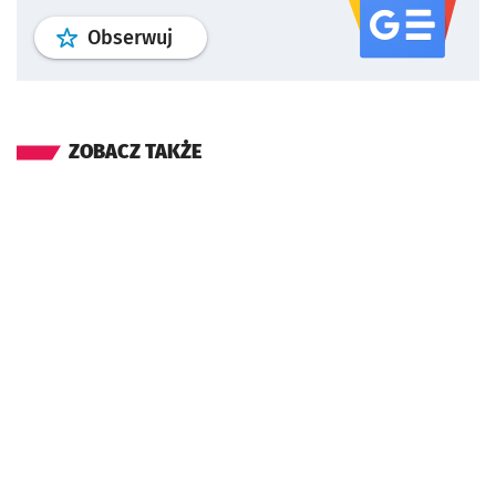
profil
google news
serwisu wroclaw
Obserwuj
ZOBACZ TAKŻE