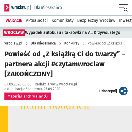
Serwis informacyjny wroclaw.pl podserwis: Dla mieszkańca
Menu
WAKACJE
Aktualności
Komunikaty
Bezpieczny Wrocław
Inwest
WROCŁAW
Wypadek autobusu i taksówki na Al. Krzywoustego
wroclaw.pl
Dla mieszkańca
Konkursy
Powieść od „Z książką Ci do twarzy” –
partnera akcji #czytamwroclaw
[ZAKOŃCZONY]
Data publikacji:
Autor:
04.09.2020 00:00 |
Redakcja www.wroclaw.pl
|
aktualizacja:
6 lat temu, 25.09.2020
artykuł
Udostępnij
Materiał archiwalny
Kliknij, aby powiększyć