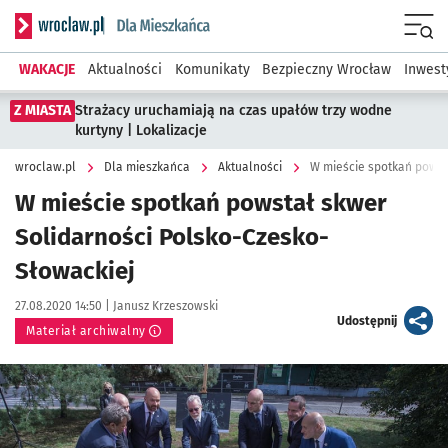
Serwis informacyjny wroclaw.pl podserwis: Dla mieszkańca
Menu
WAKACJE
Aktualności
Komunikaty
Bezpieczny Wrocław
Inwest
Z MIASTA
Strażacy uruchamiają na czas upałów trzy wodne
kurtyny | Lokalizacje
wroclaw.pl
Dla mieszkańca
Aktualności
W mieście spotkań powst
W mieście spotkań powstał skwer
Solidarności Polsko-Czesko-
Słowackiej
Data publikacji:
Autor:
27.08.2020 14:50 |
Janusz Krzeszowski
artykuł
Udostępnij
Materiał archiwalny
Kliknij, aby powiększyć