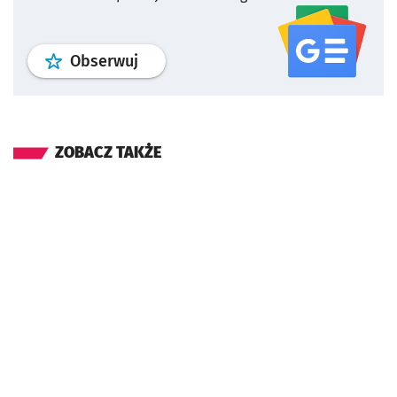
profil
google news
serwisu wroclaw
Obserwuj
ZOBACZ TAKŻE