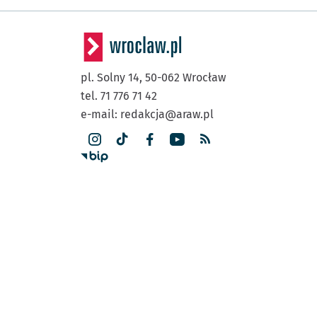
pl. Solny 14,
50-062
Wrocław
tel. 71 776 71 42
e-mail:
redakcja@araw.pl