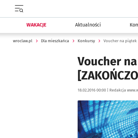
Menu główne portalu wroclaw.pl
WAKACJE
Aktualności
Kom
wroclaw.pl
Dla mieszkańca
Konkursy
Voucher na piątek
Voucher na
[ZAKOŃCZO
Data publikacji:
Autor:
18.02.2016 00:00 |
Redakcja www.w
Kliknij, aby powiększyć