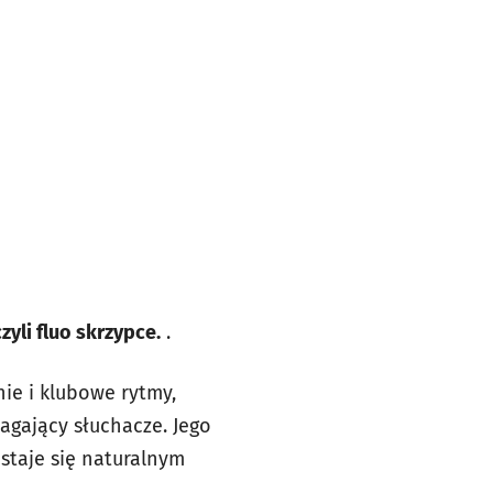
zyli fluo skrzypce.
.
ie i klubowe rytmy,
agający słuchacze. Jego
taje się naturalnym