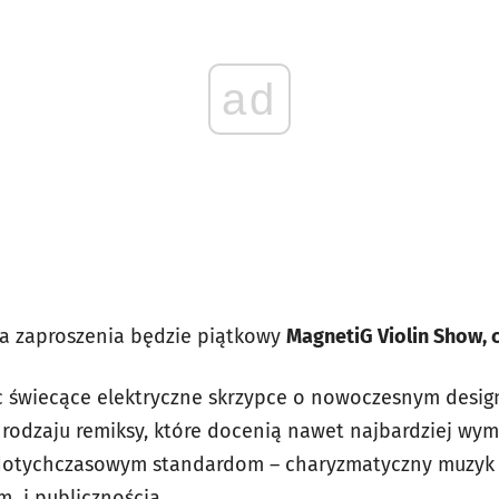
ad
ia zaproszenia będzie piątkowy
MagnetiG Violin Show, c
 świecące elektryczne skrzypce o nowoczesnym design
rodzaju remiksy, które docenią nawet najbardziej wym
dotychczasowym standardom – charyzmatyczny muzyk s
m i publicznością.