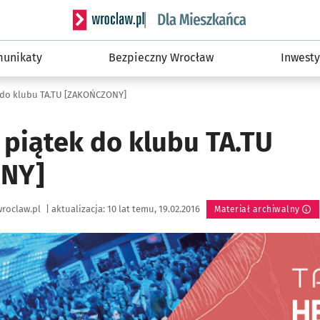
Serwis informacyjny wroclaw.pl podserwis: Dla
unikaty
Bezpieczny Wrocław
Inwesty
 do klubu TA.TU [ZAKOŃCZONY]
 piątek do klubu TA.TU
NY]
roclaw.pl
|
aktualizacja:
10 lat temu, 19.02.2016
Materiał archiwalny