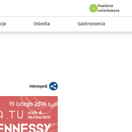
Powietrze
we Wrocławiu
 mieszkańca
umiarkowane
cje
Osiedla
Gastronomia
artykuł
Udostępnij