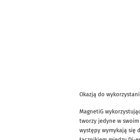
Okazją do wykorzystan
MagnetiG wykorzystując
tworzy jedyne w swoim 
występy wymykają się 
łącznikiem między Dj-e