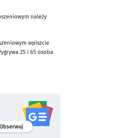
łoszeniowym należy
oszeniowym wpiszcie
Wygrywa 25 i 65 osoba
profil
google news
serwisu wroclaw.pl
Obserwuj