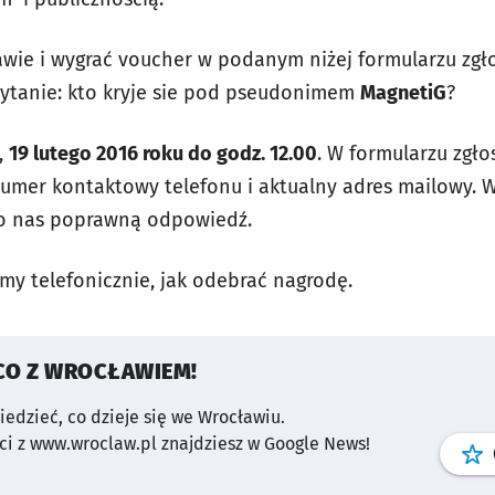
awie i wygrać voucher w podanym niżej formularzu zg
ytanie: kto kryje sie pod pseudonimem
MagnetiG
?
,
19 lutego 2016 roku do godz. 12.00
. W formularzu zgł
 numer kontaktowy telefonu i aktualny adres mailowy. 
do nas poprawną odpowiedź.
y telefonicznie, jak odebrać nagrodę.
CO Z WROCŁAWIEM!
wiedzieć, co dzieje się we Wrocławiu.
i z www.wroclaw.pl znajdziesz w Google News!