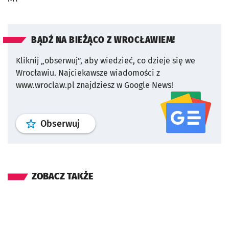
BĄDŹ NA BIEŻĄCO Z WROCŁAWIEM!
Kliknij „obserwuj”, aby wiedzieć, co dzieje się we
Wrocławiu.
Najciekawsze wiadomości z
www.wroclaw.pl znajdziesz w Google News!
profil
google news
serwisu wroclaw
Obserwuj
ZOBACZ TAKŻE