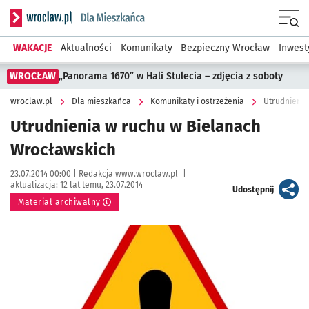
Serwis informacyjny wroclaw.pl podserwis: Dla mieszkańca
Menu
WAKACJE
Aktualności
Komunikaty
Bezpieczny Wrocław
Inwest
WROCŁAW
„Panorama 1670” w Hali Stulecia – zdjęcia z soboty
wroclaw.pl
Dla mieszkańca
Komunikaty i ostrzeżenia
Utrudnienia
Utrudnienia w ruchu w Bielanach
Wrocławskich
Data publikacji:
Autor:
23.07.2014 00:00 |
Redakcja www.wroclaw.pl
|
aktualizacja:
12 lat temu, 23.07.2014
artykuł
Udostępnij
Materiał archiwalny
Kliknij, aby powiększyć