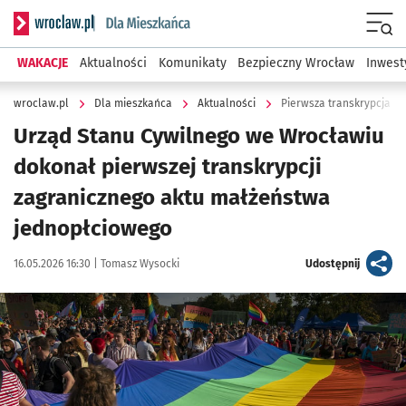
Serwis informacyjny wroclaw.pl podserwis: Dla mieszkańca
Menu
WAKACJE
Aktualności
Komunikaty
Bezpieczny Wrocław
Inwest
wroclaw.pl
Dla mieszkańca
Aktualności
Pierwsza transkrypcja z
Urząd Stanu Cywilnego we Wrocławiu
dokonał pierwszej transkrypcji
zagranicznego aktu małżeństwa
jednopłciowego
Data publikacji:
Autor:
artykuł
16.05.2026 16:30 |
Tomasz Wysocki
Udostępnij
Kliknij, aby powiększyć