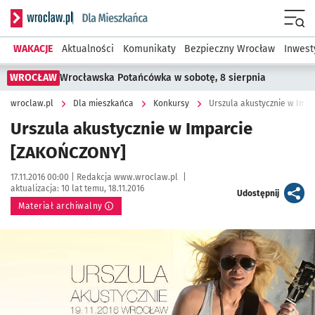
Serwis informacyjny wroclaw.pl podserwis: Dla mieszkańca
Menu
WAKACJE
Aktualności
Komunikaty
Bezpieczny Wrocław
Inwest
WROCŁAW
Wrocławska Potańcówka w sobotę, 8 sierpnia
wroclaw.pl
Dla mieszkańca
Konkursy
Urszula akustycznie w Imp
Urszula akustycznie w Imparcie
[ZAKOŃCZONY]
Data publikacji:
Autor:
17.11.2016 00:00 |
Redakcja www.wroclaw.pl
|
aktualizacja:
10 lat temu, 18.11.2016
artykuł
Udostępnij
Materiał archiwalny
Kliknij, aby powiększyć