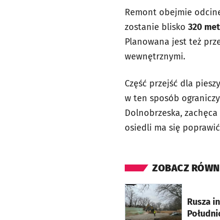
Remont obejmie odcinek
zostanie blisko
320 met
Planowana jest też prz
wewnętrznymi.
Część przejść dla piesz
w ten sposób ograniczyć
Dolnobrzeska, zachęca
osiedli ma się poprawi
ZOBACZ RÓWN
otworzy się w nowej ka
Rusza i
Południ