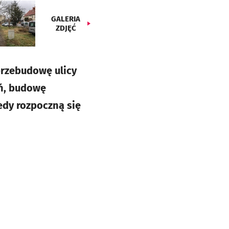
GALERIA
ZDJĘĆ
przebudowę ulicy
ań, budowę
edy rozpoczną się