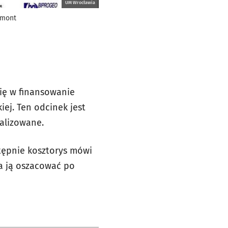
UM Wrocławia
emont
ię w finansowanie
iej. Ten odcinek jest
alizowane.
stępnie kosztorys mówi
na ją oszacować po