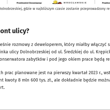
y Dolnobrzeskiej, gdzie w najbliższym czasie zostanie przeprowadzony r
ont ulicy?
eśnie rozmowy z deweloperem, który miałby włączyć s
ka ulicy Dolnobrzeskiej od ul. Średzkiej do ul. Krępick
konserwatora zabytków i pod jego okiem prace będą re
ch prac planowane jest na pierwszy kwartał 2023 r., w
ont kwoty
8 mln 600 tys. zł., ale dokładnie będzie moż
rt.