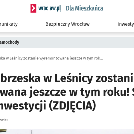
Serwis informacyjny wroclaw.pl podserwis: Dla
unikaty
Bezpieczny Wrocław
Inwesty
 samochody
Ulica Dolnobrzeska w Leśnicy zostanie wyremontowana jeszcze w tym roku! Sprawdź szczegóły inwestycji (ZDJĘCIA)
obrzeska w Leśnicy zostan
ana jeszcze w tym roku!
nwestycji (ZDJĘCIA)
ewicz
ię