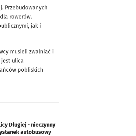
iej. Przebudowanych
 dla rowerów.
blicznymi, jak i
wcy musieli zwalniać i
jest ulica
kańców pobliskich
e
icy Długiej - nieczynny
zystanek autobusowy