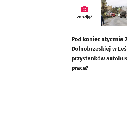
galeria
28
zdjęć
Pod koniec stycznia 
Dolnobrzeskiej w Le
przystanków autobuso
prace?