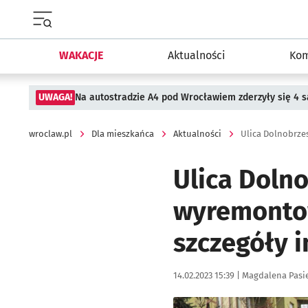
Menu główne portalu wroclaw.pl
WAKACJE
Aktualności
Kom
UWAGA!
Na autostradzie A4 pod Wrocławiem zderzyły się 4
wroclaw.pl
Dla mieszkańca
Aktualności
Ulica Doln
wyremontow
szczegóły i
Data publikacji:
Autor:
14.02.2023 15:39 |
Magdalena Pasi
Kliknij, aby zobaczyć galer