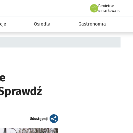
Powietrze
we Wrocławiu
 mieszkańca
umiarkowane
cje
Osiedla
Gastronomia
ie
 Sprawdź
artykuł
Udostępnij