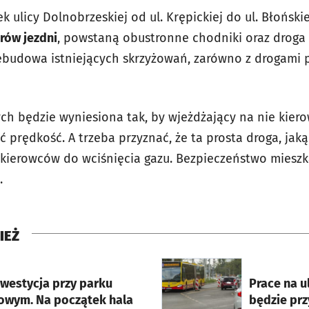
 ulicy Dolnobrzeskiej od ul. Krępickiej do ul. Błońsk
rów jezdni
, powstaną obustronne chodniki oraz droga
ebudowa istniejących skrzyżowań, zarówno z drogami pu
ych będzie wyniesiona tak, by wjeżdżający na nie kiero
 prędkość. A trzeba przyznać, że ta prosta droga, jaką 
 kierowców do wciśnięcia gazu. Bezpieczeństwo miesz
ć.
IEŻ
rcie
otworzy się w nowej karci
nwestycja przy parku
Prace na ul
owym. Na początek hala
będzie pr