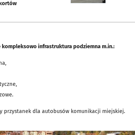
 kortów
 kompleksowo infrastruktura podziemna m.in.:
na,
tyczne,
azowe.
 przystanek dla autobusów komunikacji miejskiej.