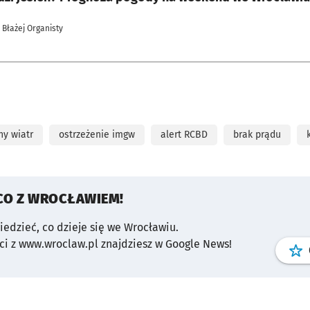
 Błażej Organisty
ny wiatr
ostrzeżenie imgw
alert RCBD
brak prądu
CO Z WROCŁAWIEM!
wiedzieć, co dzieje się we Wrocławiu.
i z www.wroclaw.pl znajdziesz w Google News!