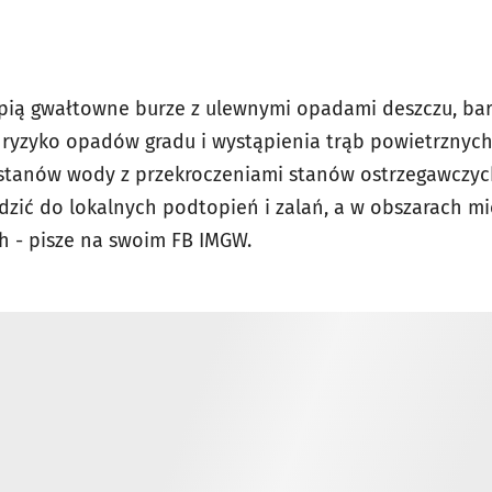
pią gwałtowne burze z ulewnymi opadami deszczu, bar
eż ryzyko opadów gradu i wystąpienia trąb powietrznyc
 stanów wody z przekroczeniami stanów ostrzegawczyc
ić do lokalnych podtopień i zalań, a w obszarach mi
 - pisze na swoim FB IMGW.