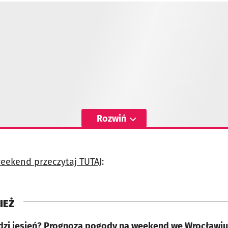
Rozwiń
eekend przeczytaj TUTAJ
:
IEŻ
zi jesień? Prognoza pogody na weekend we Wrocławiu 