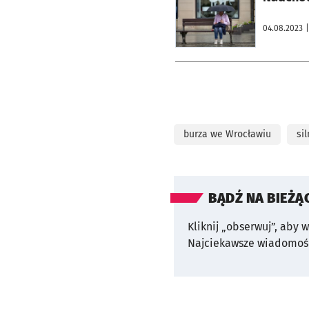
04.08.2023
|
burza we Wrocławiu
sil
BĄDŹ NA BIEŻĄ
Kliknij „obserwuj”, aby 
Najciekawsze wiadomośc