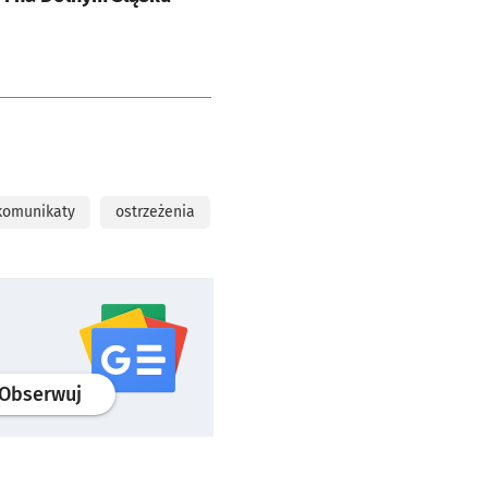
komunikaty
ostrzeżenia
profil
google news
serwisu wroclaw.pl
Obserwuj