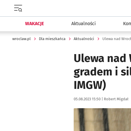
Menu główne portalu wroclaw.pl
WAKACJE
Aktualności
Kom
wroclaw.pl
Dla mieszkańca
Aktualności
Ulewa nad 
gradem i s
IMGW)
Data publikacji:
Autor:
05.08.2023 15:50 |
Robert Migdał
Kliknij, aby powiększyć