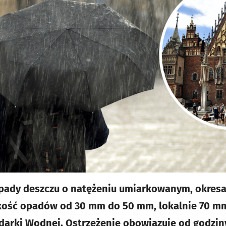
pady deszczu o natężeniu umiarkowanym, okresa
ść opadów od 30 mm do 50 mm, lokalnie 70 mm 
darki Wodnej. Ostrzeżenie obowiązuje od godzin