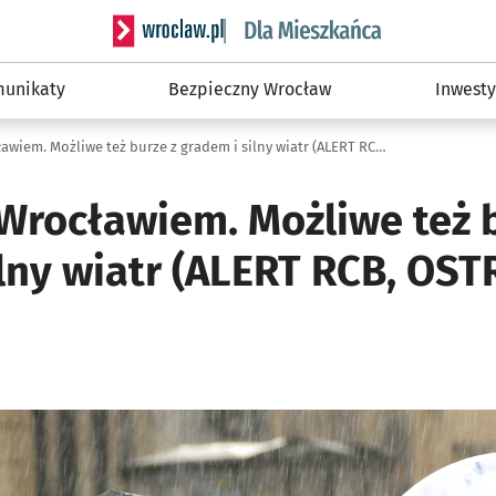
Serwis informacyjny wroclaw.pl podserwis: Dla
unikaty
Bezpieczny Wrocław
Inwesty
Ulewa nad Wrocławiem. Możliwe też burze z gradem i silny wiatr (ALERT RCB, OSTRZEŻENIE IMGW)
Wrocławiem. Możliwe też b
ilny wiatr (ALERT RCB, OS