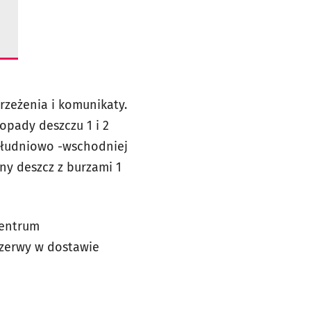
zeżenia i komunikaty.
opady deszczu 1 i 2
południowo -wschodniej
lny deszcz z burzami 1
Centrum
przerwy w dostawie