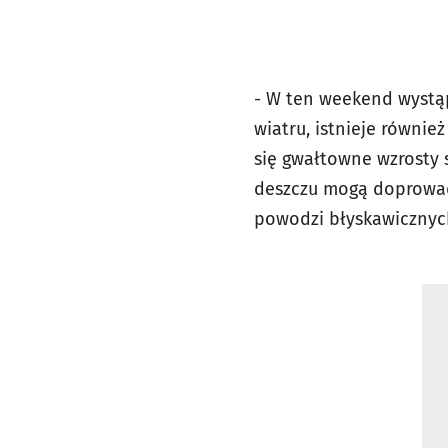
- W ten weekend wystą
wiatru, istnieje równi
się gwałtowne wzrosty
deszczu mogą doprowadz
powodzi błyskawicznych