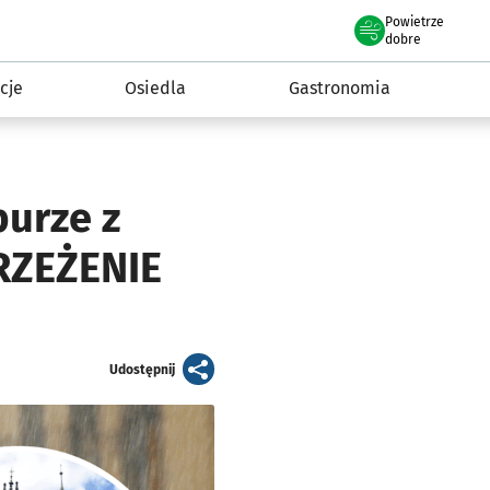
Powietrze
we Wrocławiu
 mieszkańca
dobre
cje
Osiedla
Gastronomia
urze z
TRZEŻENIE
artykuł
Udostępnij