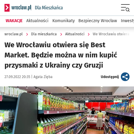
Serwis informacyjny wroclaw.pl podserwis: Dla mieszkańca
Menu
WAKACJE
Aktualności
Komunikaty
Bezpieczny Wrocław
Inwest
wroclaw.pl
Dla mieszkańca
Aktualności
We Wrocławiu otwiera się Best
Market. Będzie można w nim kupić
przysmaki z Ukrainy czy Gruzji
Data publikacji:
Autor:
artykuł
27.09.2022 20:35 |
Agata Zięba
Udostępnij
Kliknij, aby powiększyć