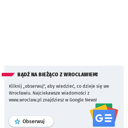
BĄDŹ NA BIEŻĄCO Z WROCŁAWIEM!
Kliknij „obserwuj”, aby wiedzieć, co dzieje się we
Wrocławiu.
Najciekawsze wiadomości z
www.wroclaw.pl znajdziesz w Google News!
profil
google news
serwisu wroclaw
Obserwuj