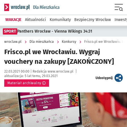
Serwis informacyjny wroclaw.pl podserwis: Dla mieszkańca
Menu
WAKACJE
Aktualności
Komunikaty
Bezpieczny Wrocław
Inwest
SPORT
Panthers Wrocław - Vienna Wikings 34:31
wroclaw.pl
Dla mieszkańca
Konkursy
Frisco.pl we Wrocławiu. W
Frisco.pl we Wrocławiu. Wygraj
vouchery na zakupy [ZAKOŃCZONY]
Data publikacji:
Autor:
22.03.2021 00:00 |
Redakcja www.wroclaw.pl
|
aktualizacja:
5 lat temu, 29.03.2021
artykuł
Udostępnij
Materiał archiwalny
Kliknij, aby powiększyć