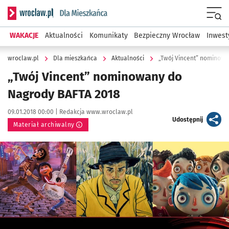
Serwis informacyjny wroclaw.pl podserwis: Dla mieszkańca
Menu
WAKACJE
Aktualności
Komunikaty
Bezpieczny Wrocław
Inwest
wroclaw.pl
Dla mieszkańca
Aktualności
„Twój Vincent” nominowa
„Twój Vincent” nominowany do
Nagrody BAFTA 2018
Data publikacji:
Autor:
09.01.2018 00:00 |
Redakcja www.wroclaw.pl
artykuł
Udostępnij
Materiał archiwalny
Kliknij, aby powiększyć