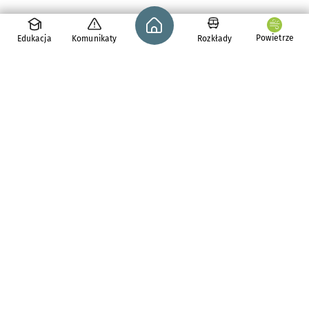
Strona główna - wroclaw.pl
Powietrze
Edukacja
Komunikaty
Rozkłady
pl. Solny 14,
50-062
Wrocław
tel. 71 776 71 42
e-mail:
redakcja@araw.pl
Aktualności
Dla osób z
niepełnosprawnościami
Komunikaty i ostrzeżenia
Zdrowie we Wrocławiu
Bezpieczny Wrocław
Wiadomości z regionu
Inwestycje
Polecamy