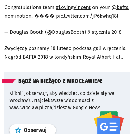
Congratulations team
#LovingVincent
on your
@bafta
nomination! ����
pic.twitter.com/jP6kwhq18l
— Douglas Booth (@DouglasBooth)
9 stycznia 2018
Zwycięzcę poznamy 18 lutego podczas gali wręczenia
Nagród BAFTA 2018 w londyńskim Royal Albert Hall.
BĄDŹ NA BIEŻĄCO Z WROCŁAWIEM!
Kliknij „obserwuj”, aby wiedzieć, co dzieje się we
Wrocławiu.
Najciekawsze wiadomości z
www.wroclaw.pl znajdziesz w Google News!
profil
google news
serwisu wroclaw
Obserwuj