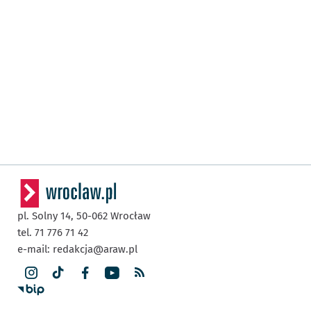
pl. Solny 14,
50-062
Wrocław
tel. 71 776 71 42
e-mail:
redakcja@araw.pl