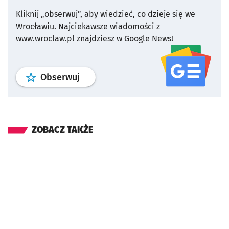
Kliknij „obserwuj”, aby wiedzieć, co dzieje się we
Wrocławiu.
Najciekawsze wiadomości z
www.wroclaw.pl znajdziesz w Google News!
profil
google news
serwisu wroclaw
Obserwuj
ZOBACZ TAKŻE