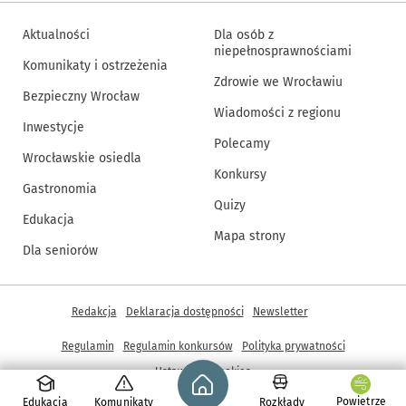
Aktualności
Dla osób z
niepełnosprawnościami
Komunikaty i ostrzeżenia
Zdrowie we Wrocławiu
Bezpieczny Wrocław
Wiadomości z regionu
Inwestycje
Polecamy
Wrocławskie osiedla
Konkursy
Gastronomia
Quizy
Edukacja
Mapa strony
Dla seniorów
Inne informacje
Redakcja
Deklaracja dostępności
Newsletter
Regulamin
Regulamin konkursów
Polityka prywatności
Strona główna - wroclaw.pl
Ustawienia cookies
Powietrze
Edukacja
Komunikaty
Rozkłady
© Copyright 2005-2026, ARAW S.A., Gmina Wrocław