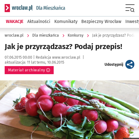
Serwis informacyjny wroclaw.pl podserwis: Dla mieszkańca
Menu
WAKACJE
Aktualności
Komunikaty
Bezpieczny Wrocław
Inwest
wroclaw.pl
Dla mieszkańca
Konkursy
Jak je przyrządzasz? Podaj 
Jak je przyrządzasz? Podaj przepis!
Data publikacji:
Autor:
07.06.2015 00:00 |
Redakcja www.wroclaw.pl
|
aktualizacja:
11 lat temu, 10.06.2015
artykuł
Udostępnij
Materiał archiwalny
Kliknij, aby powiększyć