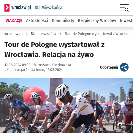
Serwis informacyjny wroclaw.pl podserwis: Dla mieszkańca
Menu
WAKACJE
Aktualności
Komunikaty
Bezpieczny Wrocław
Inwest
wroclaw.pl
Dla mieszkańca
Tour de Pologne wystartował z Wrocławia
Tour de Pologne wystartował z
Wrocławia. Relacja na żywo
Data publikacji:
Autor:
12.08.2024 09:30 |
Mirosława Kuczkowska
|
artykuł
Udostępnij
aktualizacja:
2 lata temu, 12.08.2024
Kliknij, aby powiększyć