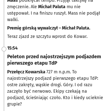
Maas
podkręcał tempo. Przyjął taktykę na
zmęczenie. Ale
Michał Paluta
mu nie
ustępował. I na finiszu ruszył. Mass nie podjął
walki.
Premię górską wywalczył – Michał Paluta.
Teraz zjazd ze szczytu wprost do Kowar.
15:54
Peleton przed najostrzejszym podjazdem
pierwszego etapu TdP
Przełęcz Kowarska
727 m n.p.m. To
najostrzejszy podjazd pierwszego etapu TdP:
ostre zakręty, wąskie drogi. Góry. I od razu
zaczęło być nerwowo. Ekipy czekają na
podjazd, ścieśniając czoło. Kto i kiedy ucieknie
grupie?