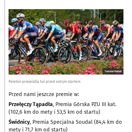
Tomasz Hołod
Peleton przejeżdża tuż przed ostrym startem
Przed nami jeszcze premie w:
Przełęczy Tąpadła
, Premia Górska PZU III kat.
(102,6 km do mety i 53,5 km od startu)
Świdnicy
, Premia Specjalna Soudal (84,4 km do
mety i 71,7 km od startu)