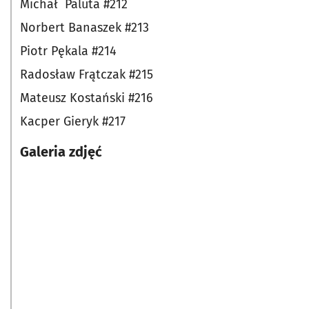
Michał Paluta #212
Norbert Banaszek #213
Piotr Pękala #214
Radosław Frątczak #215
Mateusz Kostański #216
Kacper Gieryk #217
Galeria zdjęć