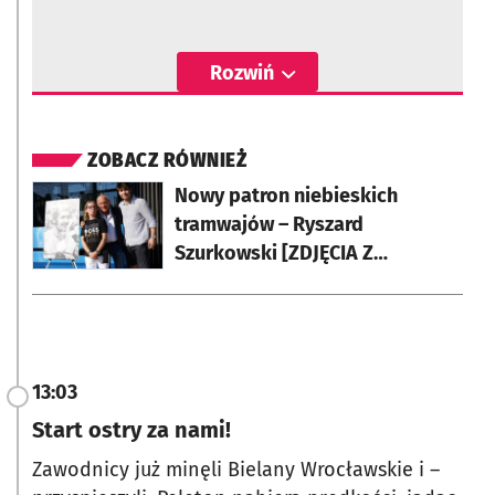
Rozwiń
ZOBACZ RÓWNIEŻ
otworzy się w nowej karcie
Nowy patron niebieskich
tramwajów – Ryszard
Szurkowski [ZDJĘCIA Z
UROCZYSTOŚCI NADANIA
IMIENIA]
13:03
Start ostry za nami!
Zawodnicy już minęli Bielany Wrocławskie i –