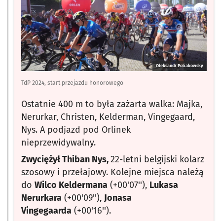
Oleksandr Poliakowsky
TdP 2024, start przejazdu honorowego
Ostatnie 400 m to była zażarta walka: Majka,
Nerurkar, Christen, Kelderman, Vingegaard,
Nys. A podjazd pod Orlinek
nieprzewidywalny.
Zwyciężył Thiban Nys,
22-letni belgijski kolarz
szosowy i przełajowy. Kolejne miejsca należą
do
Wilco Keldermana
(+00'07''),
Lukasa
Nerurkara
(+00'09''),
Jonasa
Vingegaarda
(+00'16'').