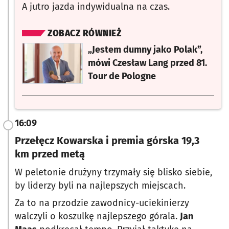
A jutro jazda indywidualna na czas.
ZOBACZ RÓWNIEŻ
otworzy się w nowej karcie
„Jestem dumny jako Polak”,
mówi Czesław Lang przed 81.
Tour de Pologne
16:09
Przełęcz Kowarska i premia górska 19,3
km przed metą
W peletonie drużyny trzymały się blisko siebie,
by liderzy byli na najlepszych miejscach.
Za to na przodzie zawodnicy-uciekinierzy
walczyli o koszulkę najlepszego górala.
Jan