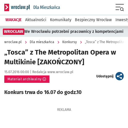
Serwis informacyjny wroclaw.pl podserwis: Dla mieszkańca
Menu
WAKACJE
Aktualności
Komunikaty
Bezpieczny Wrocław
Inwest
WROCŁAW
We Wrocławiu potrzebni pracownicy z kompetencjami
wroclaw.pl
Dla mieszkańca
Konkursy
„Tosca” z The Metropolitan
„Tosca” z The Metropolitan Opera w
Multikinie [ZAKOŃCZONY]
Data publikacji:
Autor:
15.07.2016 00:00 |
Redakcja www.wroclaw.pl
artykuł
Udostępnij
Materiał archiwalny
Konkurs trwa do 16.07 do godz.10
REKLAMA