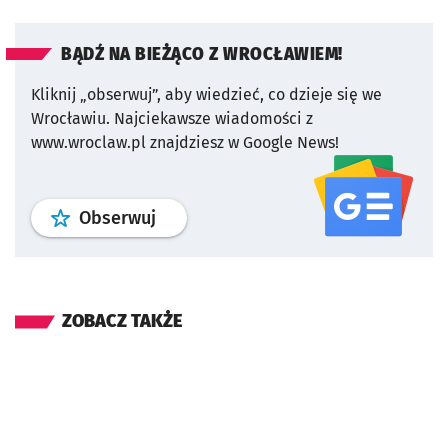
BĄDŹ NA BIEŻĄCO Z WROCŁAWIEM!
Kliknij „obserwuj”, aby wiedzieć, co dzieje się we
Wrocławiu.
Najciekawsze wiadomości z
www.wroclaw.pl znajdziesz w Google News!
profil
google news
serwisu wroclaw
Obserwuj
ZOBACZ TAKŻE