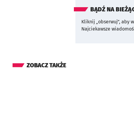
BĄDŹ NA BIEŻĄ
Kliknij „obserwuj”, aby 
Najciekawsze wiadomośc
ZOBACZ TAKŻE