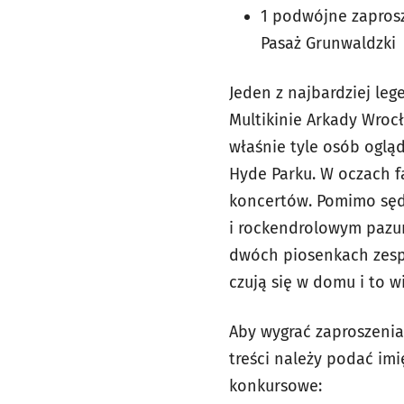
1 podwójne zaprosz
Pasaż Grunwaldzki
Jeden z najbardziej leg
Multikinie Arkady Wroc
właśnie tyle osób oglą
Hyde Parku. W oczach f
koncertów. Pomimo sędz
i rockendrolowym pazur
dwóch piosenkach zespó
czują się w domu i to w
Aby wygrać zaproszenia
treści należy podać im
konkursowe: