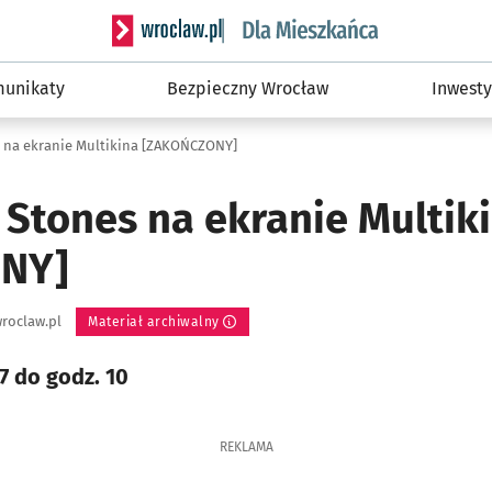
Serwis informacyjny wroclaw.pl podserwis: Dla
unikaty
Bezpieczny Wrocław
Inwesty
s na ekranie Multikina [ZAKOŃCZONY]
 Stones na ekranie Multik
NY]
roclaw.pl
Materiał archiwalny
7 do godz. 10
REKLAMA