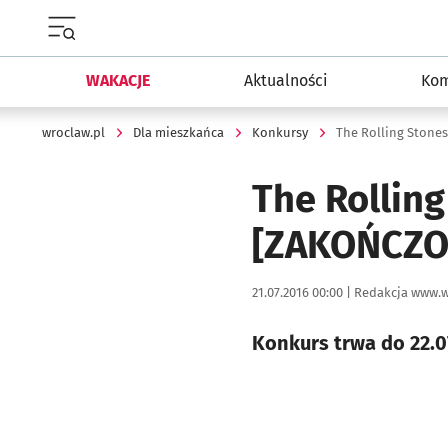
Menu główne portalu wroclaw.pl
WAKACJE
Aktualności
Kom
wroclaw.pl
Dla mieszkańca
Konkursy
The Rolling Stone
The Rolling
[ZAKOŃCZO
Data publikacji:
Autor:
21.07.2016 00:00 |
Redakcja www.w
Konkurs trwa do 22.0