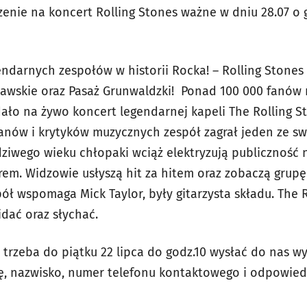
enie na koncert Rolling Stones ważne w dniu 28.07 o g
endarnych zespołów w historii Rocka! – Rolling Stones 
ławskie oraz Pasaż Grunwaldzki! Ponad 100 000 fanów n
dało na żywo koncert legendarnej kapeli The Rolling 
anów i krytyków muzycznych zespół zagrał jeden ze sw
iwego wieku chłopaki wciąż elektryzują publiczność 
em. Widzowie usłyszą hit za hitem oraz zobaczą grupę 
ł wspomaga Mick Taylor, były gitarzysta składu. The R
idać oraz słychać.
 trzeba do piątku 22 lipca do godz.10 wysłać do nas w
ię, nazwisko, numer telefonu kontaktowego i odpowied