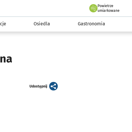
Powietrze
we Wrocławiu
 mieszkańca
umiarkowane
cje
Osiedla
Gastronomia
ina
artykuł
Udostępnij