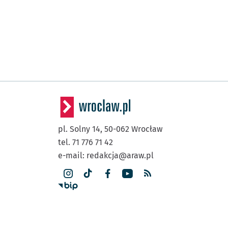
pl. Solny 14,
50-062
Wrocław
tel. 71 776 71 42
e-mail:
redakcja@araw.pl