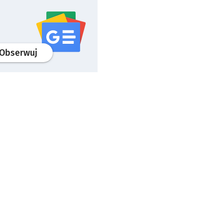
profil
google news
serwisu wroclaw.pl
Obserwuj