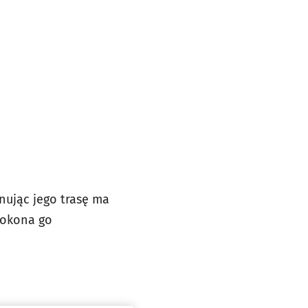
onując jego trasę ma
pokona go