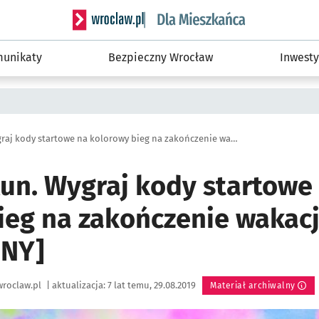
Serwis informacyjny wroclaw.pl podserwis: Dla
unikaty
Bezpieczny Wrocław
Inwesty
The Color Run. Wygraj kody startowe na kolorowy bieg na zakończenie wakacji [ZAKOŃCZONY]
Run. Wygraj kody startowe
ieg na zakończenie wakacj
NY]
roclaw.pl
|
aktualizacja:
7 lat temu, 29.08.2019
Materiał archiwalny