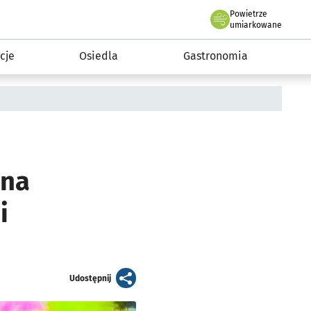
Powietrze
we Wrocławiu
 mieszkańca
umiarkowane
cje
Osiedla
Gastronomia
 na
i
artykuł
Udostępnij