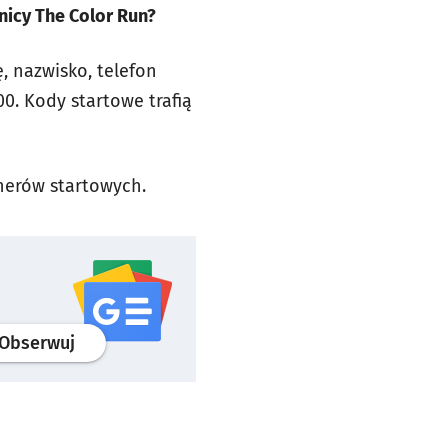
nicy The Color Run?
 nazwisko, telefon
00. Kody startowe trafią
herów startowych.
profil
google news
serwisu wroclaw.pl
Obserwuj