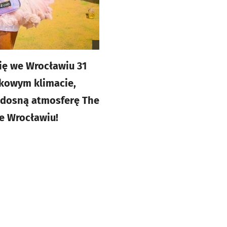
ię we Wrocławiu 31
ajkowym klimacie,
radosną atmosferę The
we Wrocławiu!