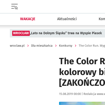
Menu główne portalu wroclaw.pl
WAKACJE
Aktualności
Kom
WROCŁAW
„Lato na Dolnym Śląsku” trwa na Wyspie Piasek
wroclaw.pl
Dla mieszkańca
Konkursy
The Color 
kolorowy b
[ZAKOŃCZO
Data publikacji:
Autor:
15.08.2019 00:00 |
Redakcja www.w
Kliknij, aby powiększyć