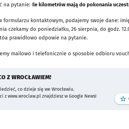
 na pytanie: I
le kilometrów mają do pokonania uczest
 formularzu kontaktowym, podajemy swoje dane: imię,
ia czekamy do poniedziałku, 26 sierpnia, do godz. 12.
, któa prawidłowo odpowie na pytanie.
emy mailowo i telefonicznie o sposobie odbioru vouc
CO Z WROCŁAWIEM!
wiedzieć, co dzieje się we Wrocławiu.
i z www.wroclaw.pl znajdziesz w Google News!