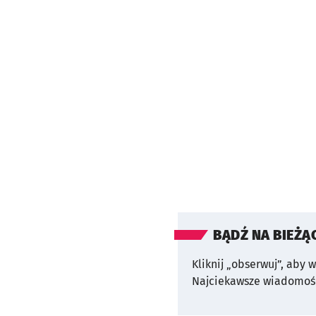
BĄDŹ NA BIEŻĄ
Kliknij „obserwuj”, aby 
Najciekawsze wiadomośc