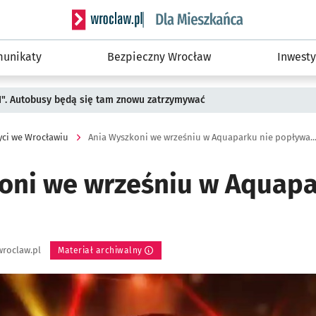
Serwis informacyjny wroclaw.pl podserwis: Dla
unikaty
Bezpieczny Wrocław
Inwesty
II". Autobusy będą się tam znowu zatrzymywać
yci we Wrocławiu
Ania Wyszkoni we wrześniu w Aquaparku nie popływa..
oni we wrześniu w Aquapa
roclaw.pl
Materiał archiwalny