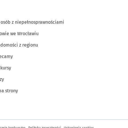
 osób z niepełnosprawnościami
owie we Wrocławiu
domości z regionu
lecamy
kursy
zy
a strony
amin konkursów
Polityka prywatności
Ustawienia cookies