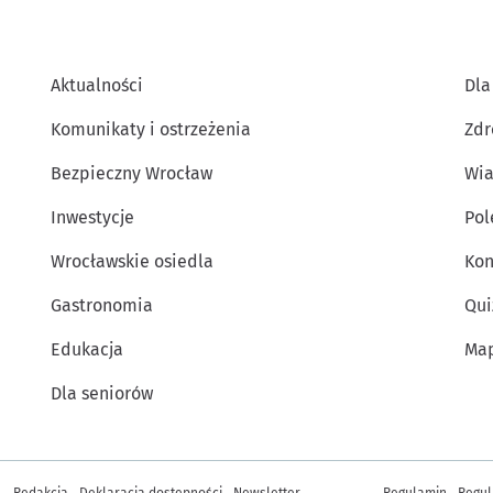
Aktualności
Dla
Komunikaty i ostrzeżenia
Zdr
Bezpieczny Wrocław
Wia
Inwestycje
Po
Wrocławskie osiedla
Kon
Gastronomia
Qui
Edukacja
Map
Dla seniorów
Inne informacje
Redakcja
Deklaracja dostępności
Newsletter
Regulamin
Regul