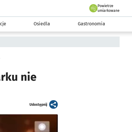
Powietrze
we Wrocławiu
 mieszkańca
umiarkowane
cje
Osiedla
Gastronomia
.
rku nie
artykuł
Udostępnij