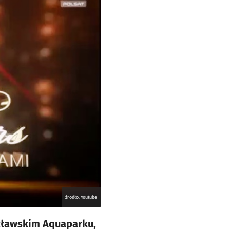
źrodło: Youtube
ocławskim Aquaparku,