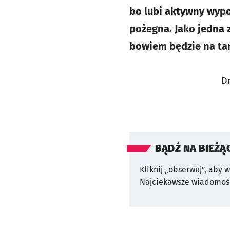
bo lubi aktywny wypo
pożegna. Jako jedna 
bowiem będzie na ta
Dr
BĄDŹ NA BIEŻĄ
Kliknij „obserwuj”, aby 
Najciekawsze wiadomośc