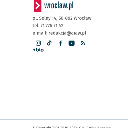
pl. Solny 14,
50-062
Wrocław
tel. 71 776 71 42
e-mail:
redakcja@araw.pl
© Copyright 2005-2026, ARAW S.A., Gmina Wrocław