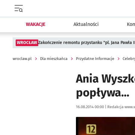
Menu główne portalu wroclaw.pl
WAKACJE
Aktualności
Kom
WROCŁAW
Zakończenie remontu przystanku "pl. Jana Pawła 
wroclaw.pl
Dla mieszkańca
Przydatne Informacje
Celebr
Ania Wyszk
popływa...
Data publikacji:
Autor:
16.08.2014 00:00 |
Redakcja www.w
Kliknij, aby powiększyć