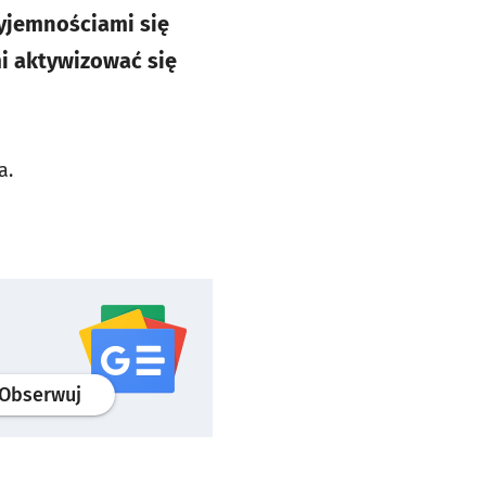
zyjemnościami się
i aktywizować się
ia.
profil
google news
serwisu wroclaw.pl
Obserwuj