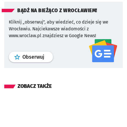
BĄDŹ NA BIEŻĄCO Z WROCŁAWIEM!
Kliknij „obserwuj”, aby wiedzieć, co dzieje się we
Wrocławiu.
Najciekawsze wiadomości z
www.wroclaw.pl znajdziesz w Google News!
profil
google news
serwisu wroclaw
Obserwuj
ZOBACZ TAKŻE