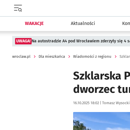
Menu główne portalu wroclaw.pl
WAKACJE
Aktualności
Kom
UWAGA!
Na autostradzie A4 pod Wrocławiem zderzyły się 4
wroclaw.pl
Dla mieszkańca
Wiadomości z regionu
Szkla
Szklarska 
dworzec tu
Data publikacji:
Autor:
16.10.2025 18:02 |
Tomasz Wysocki
Kliknij, aby zobaczyć galer