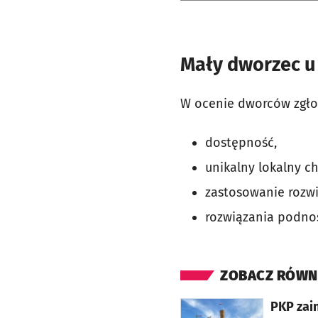
Mały dworzec u
W ocenie dworców zgło
dostępność,
unikalny lokalny c
zastosowanie rozwi
rozwiązania podno
ZOBACZ RÓWN
otworzy się w nowej karcie
PKP zai