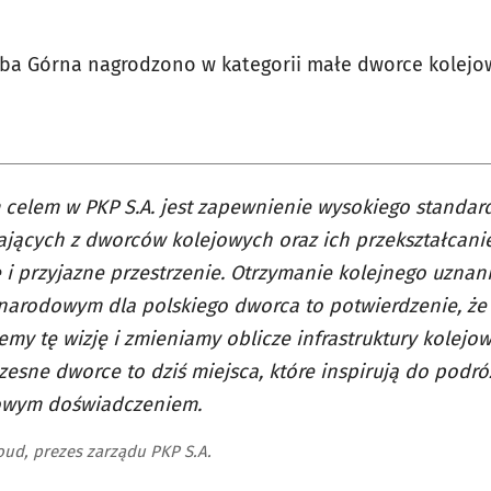
ęba Górna nagrodzono w kategorii małe dworce kolejo
celem w PKP S.A. jest zapewnienie wysokiego standar
ających z dworców kolejowych oraz ich przekształcan
 i przyjazne przestrzenie. Otrzymanie kolejnego uznan
arodowym dla polskiego dworca to potwierdzenie, że 
jemy tę wizję i zmieniamy oblicze infrastruktury kolejow
esne dworce to dziś miejsca, które inspirują do podróż
owym doświadczeniem.
oud, prezes zarządu PKP S.A.