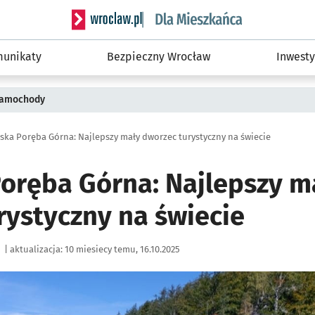
Serwis informacyjny wroclaw.pl podserwis: Dla
unikaty
Bezpieczny Wrocław
Inwesty
 samochody
rska Poręba Górna: Najlepszy mały dworzec turystyczny na świecie
Poręba Górna: Najlepszy m
rystyczny na świecie
|
aktualizacja:
10 miesiecy temu, 16.10.2025
ię