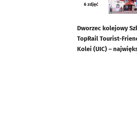
galeria
6
zdjęć
Dworzec kolejowy Sz
TopRail Tourist-Frie
Kolei (UIC) – najwięk