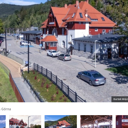
Bartek Wójc
a Górna