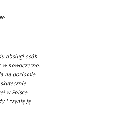
we.
du obsługi osób
ie w nowoczesne,
ia na poziomie
skutecznie
ej w Polsce.
y i czynią ją