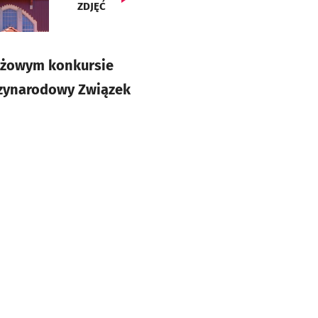
ZDJĘĆ
tiżowym konkursie
dzynarodowy Związek