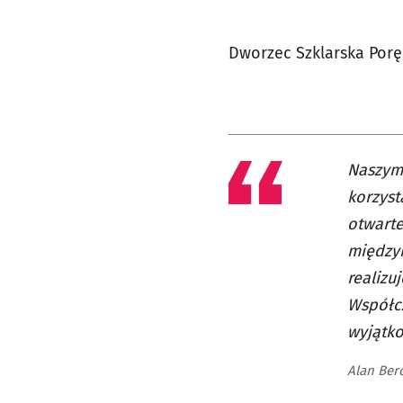
Dworzec Szklarska Por
Naszym 
korzyst
otwarte
międzyn
realizu
Współcz
wyjątk
Alan Ber