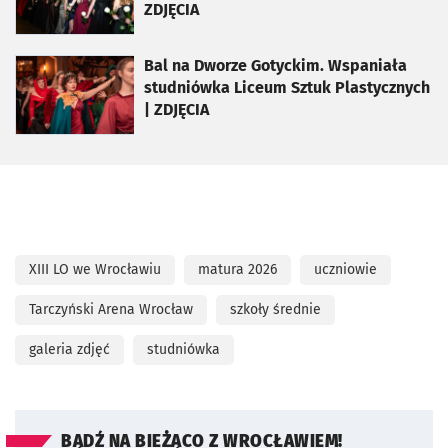
ZDJĘCIA
otworzy się w nowej karcie
Bal na Dworze Gotyckim. Wspaniała
studniówka Liceum Sztuk Plastycznych
| ZDJĘCIA
XIII LO we Wrocławiu
matura 2026
uczniowie
Tarczyński Arena Wrocław
szkoły średnie
galeria zdjęć
studniówka
BĄDŹ NA BIEŻĄCO Z WROCŁAWIEM!