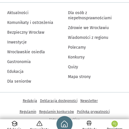
Aktualności
Dla osób z
niepełnosprawnościami
Komunikaty i ostrzeżenia
Zdrowie we Wrocławiu
Bezpieczny Wrocław
Wiadomości z regionu
Inwestycje
Polecamy
Wrocławskie osiedla
Konkursy
Gastronomia
Quizy
Edukacja
Mapa strony
Dla seniorów
Inne informacje
Redakcja
Deklaracja dostępności
Newsletter
Regulamin
Regulamin konkursów
Polityka prywatności
Strona główna - wroclaw.pl
Ustawienia cookies