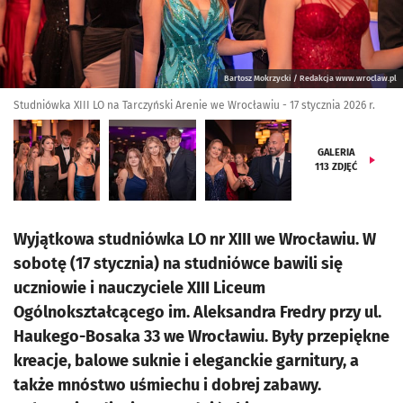
Bartosz Mokrzycki / Redakcja www.wroclaw.pl
Studniówka XIII LO na Tarczyński Arenie we Wrocławiu - 17 stycznia 2026 r.
GALERIA
113
ZDJĘĆ
Wyjątkowa studniówka LO nr XIII we Wrocławiu. W
sobotę (17 stycznia) na studniówce bawili się
uczniowie i nauczyciele XIII Liceum
Ogólnokształcącego im. Aleksandra Fredry przy ul.
Haukego-Bosaka 33 we Wrocławiu. Były przepiękne
kreacje, balowe suknie i eleganckie garnitury, a
także mnóstwo uśmiechu i dobrej zabawy.