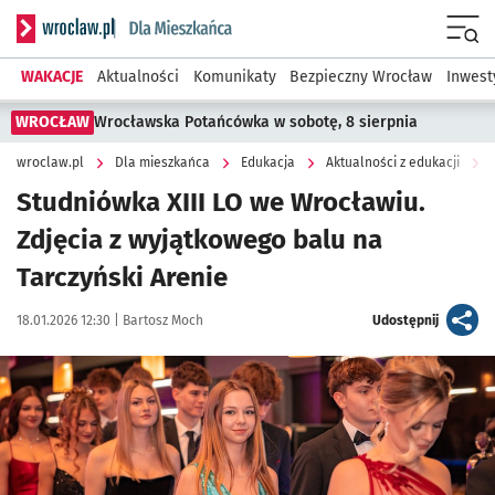
Serwis informacyjny wroclaw.pl podserwis: Dla mieszkańca
Menu
WAKACJE
Aktualności
Komunikaty
Bezpieczny Wrocław
Inwest
WROCŁAW
Wrocławska Potańcówka w sobotę, 8 sierpnia
wroclaw.pl
Dla mieszkańca
Edukacja
Aktualności z edukacji
Studniówka XIII LO we Wrocławiu.
Zdjęcia z wyjątkowego balu na
Tarczyński Arenie
Data publikacji:
Autor:
artykuł
18.01.2026 12:30 |
Bartosz Moch
Udostępnij
Kliknij, aby zobaczyć galerię