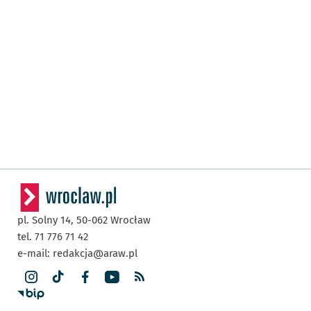
pl. Solny 14,
50-062
Wrocław
tel. 71 776 71 42
e-mail:
redakcja@araw.pl