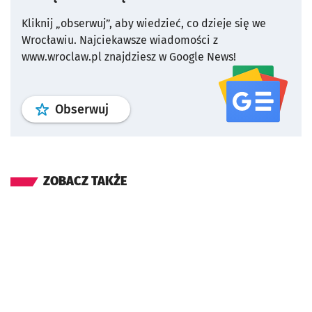
Kliknij „obserwuj”, aby wiedzieć, co dzieje się we
Wrocławiu.
Najciekawsze wiadomości z
www.wroclaw.pl znajdziesz w Google News!
profil
google news
serwisu wroclaw
Obserwuj
ZOBACZ TAKŻE