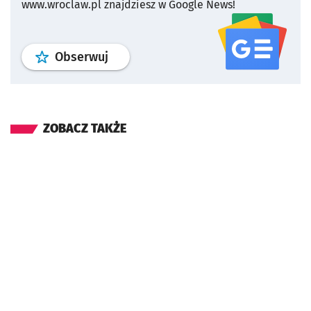
www.wroclaw.pl znajdziesz w Google News!
profil
google news
serwisu wroclaw
Obserwuj
ZOBACZ TAKŻE