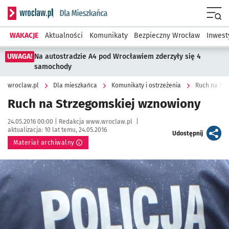
Serwis informacyjny wroclaw.pl podserwis: Dla mieszkańca
Menu
WAKACJE
Aktualności
Komunikaty
Bezpieczny Wrocław
Inwest
UWAGA!
Na autostradzie A4 pod Wrocławiem zderzyły się 4
samochody
wroclaw.pl
Dla mieszkańca
Komunikaty i ostrzeżenia
Ruch na Str
Ruch na Strzegomskiej wznowiony
Data publikacji:
Autor:
24.05.2016 00:00 |
Redakcja www.wroclaw.pl
|
aktualizacja:
10 lat temu, 24.05.2016
artykuł
Udostępnij
Materiał archiwalny
Kliknij, aby powiększyć