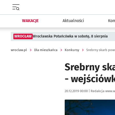
Menu główne portalu wroclaw.pl
WAKACJE
Aktualności
Kom
WROCŁAW
Wrocławska Potańcówka w sobotę, 8 sierpnia
wroclaw.pl
Dla mieszkańca
Konkursy
Srebrny sk
- wejściów
Data publikacji:
Autor:
20.12.2019 00:00 |
Redakcja www.w
Kliknij, aby powiększyć