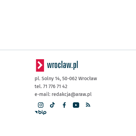
pl. Solny 14,
50-062
Wrocław
tel. 71 776 71 42
e-mail:
redakcja@araw.pl