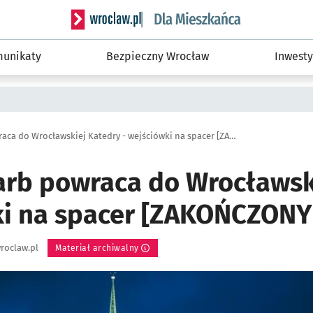
Serwis informacyjny wroclaw.pl podserwis: Dla
unikaty
Bezpieczny Wrocław
Inwesty
Srebrny skarb powraca do Wrocławskiej Katedry - wejściówki na spacer [ZAKOŃCZONY]
arb powraca do Wrocławsk
ki na spacer [ZAKOŃCZONY
roclaw.pl
Materiał archiwalny