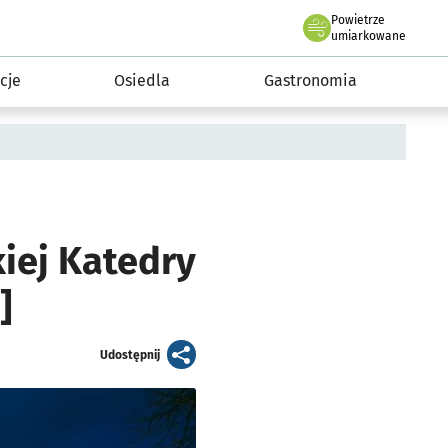
Powietrze
we Wrocławiu
 mieszkańca
umiarkowane
cje
Osiedla
Gastronomia
iej Katedry
]
artykuł
Udostępnij