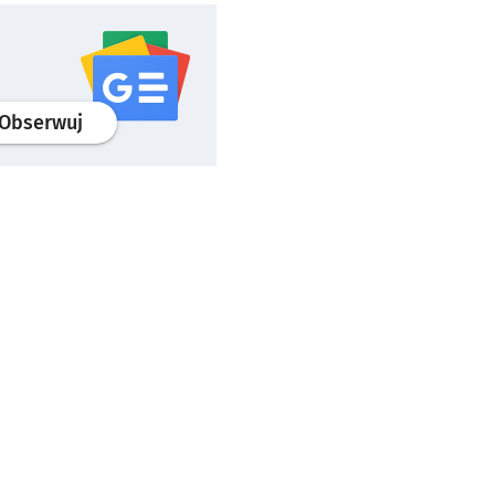
profil
google news
serwisu wroclaw.pl
Obserwuj