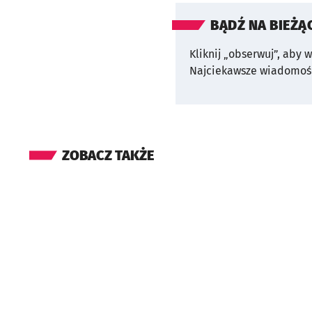
BĄDŹ NA BIEŻĄ
Kliknij „obserwuj”, aby 
Najciekawsze wiadomośc
ZOBACZ TAKŻE