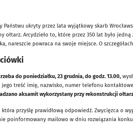
y Państwu ukryty przez lata wyjątkowy skarb Wrocławsk
ny ołtarz. Arcydzieło to, które przez 350 lat było jedną
ska, nareszcie powraca na swoje miejsce. O szczegółac
ściówki
trzeba do poniedziałku, 23 grudnia, do godz. 13.00,
wysł
 jego treść imię, nazwisko, numer telefonu kontakto
adzano aksamit wykorzystany przy rekonstrukcji ołtar
 która przyślę prawidłową odpowiedź. Zwycięzca o wygr
nie poinformowany mailowo w dniu rozwiązania konku