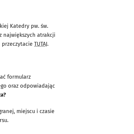
iej Katedry pw. św.
 z największych atrakcji
h przeczytacie
TUTAJ
.
ać formularz
wego oraz odpowiadając
za?
anej, miejscu i czasie
rsu.