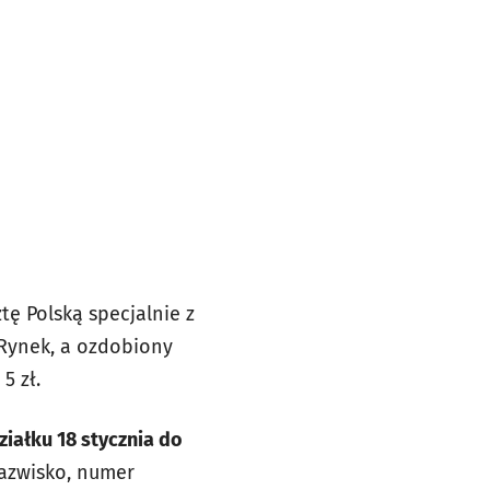
ę Polską specjalnie z
i Rynek, a ozdobiony
5 zł.
iałku 18 stycznia do
nazwisko, numer