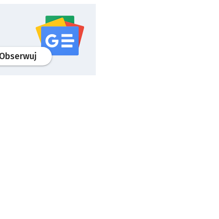
profil
google news
serwisu wroclaw.pl
Obserwuj