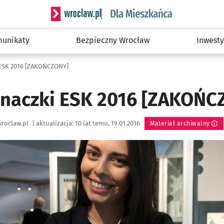
Serwis informacyjny wroclaw.pl podserwis: Dla
unikaty
Bezpieczny Wrocław
Inwesty
 ESK 2016 [ZAKOŃCZONY]
znaczki ESK 2016 [ZAKOŃC
roclaw.pl
|
aktualizacja:
10 lat temu, 19.01.2016
Materiał archiwalny