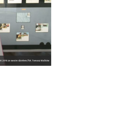
SK 2016 ze swoim dziełem/fot. Tomasz Walków