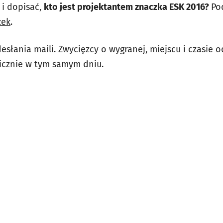
i dopisać,
kto jest projektantem znaczka ESK 2016?
Po
zek
.
słania maili. Zwycięzcy o wygranej, miejscu i czasie 
icznie w tym samym dniu.