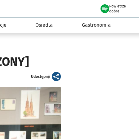
Powietrze
we Wrocławiu
 mieszkańca
dobre
cje
Osiedla
Gastronomia
ZONY]
artykuł
Udostępnij