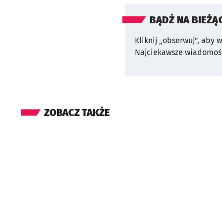
BĄDŹ NA BIEŻĄ
Kliknij „obserwuj”, aby 
Najciekawsze wiadomośc
ZOBACZ TAKŻE