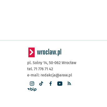
pl. Solny 14,
50-062
Wrocław
tel. 71 776 71 42
e-mail:
redakcja@araw.pl