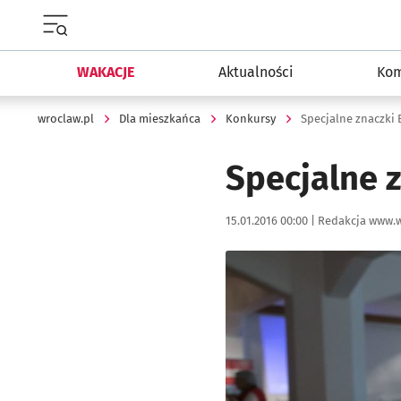
Menu główne portalu wroclaw.pl
WAKACJE
Aktualności
Kom
wroclaw.pl
Dla mieszkańca
Konkursy
Specjalne znaczki
Specjalne 
Data publikacji:
Autor:
15.01.2016 00:00 |
Redakcja www.w
Kliknij, aby powiększyć