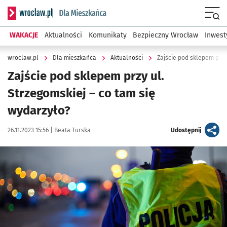
Serwis informacyjny wroclaw.pl podserwis: Dla mieszkańca
Menu
WAKACJE
Aktualności
Komunikaty
Bezpieczny Wrocław
Inwest
wroclaw.pl
Dla mieszkańca
Aktualności
Zajście pod sklepem przy
Zajście pod sklepem przy ul.
Strzegomskiej – co tam się
wydarzyło?
Data publikacji:
Autor:
artykuł
26.11.2023 15:56 |
Beata Turska
Udostępnij
Kliknij, aby powiększyć