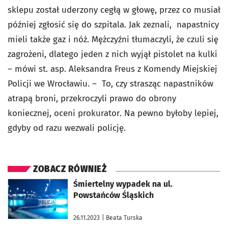
sklepu został uderzony cegłą w głowę, przez co musiał
później zgłosić się do szpitala. Jak zeznali, napastnicy
mieli także gaz i nóż. Mężczyźni tłumaczyli, że czuli się
zagrożeni, dlatego jeden z nich wyjął pistolet na kulki
– mówi st. asp. Aleksandra Freus z Komendy Miejskiej
Policji we Wrocławiu. – To, czy strasząc napastników
atrapą broni, przekroczyli prawo do obrony
koniecznej, oceni prokurator. Na pewno byłoby lepiej,
gdyby od razu wezwali policję.
ZOBACZ RÓWNIEŻ
otworzy się w nowej karcie
Śmiertelny wypadek na ul.
Powstańców Śląskich
26.11.2023
| Beata Turska