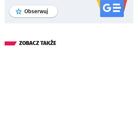
profil
google news
serwisu wroclaw
Obserwuj
ZOBACZ TAKŻE