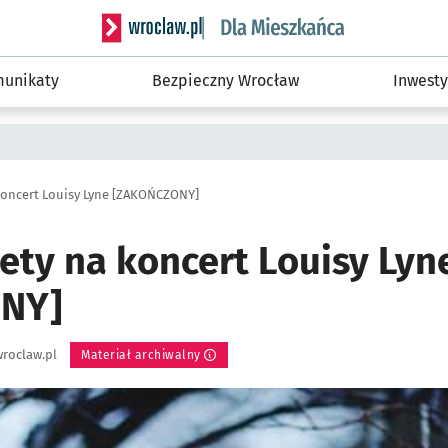
Serwis informacyjny wroclaw.pl podserwis: Dla
unikaty
Bezpieczny Wrocław
Inwesty
koncert Louisy Lyne [ZAKOŃCZONY]
ety na koncert Louisy Lyn
NY]
roclaw.pl
Materiał archiwalny