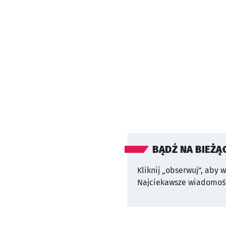
BĄDŹ NA BIEŻĄ
Kliknij „obserwuj”, aby 
Najciekawsze wiadomośc