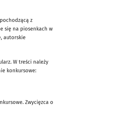
ą pochodzącą z
e się na piosenkach w
, autorskie
larz. W treści należy
nie konkursowe:
onkursowe. Zwycięzca o