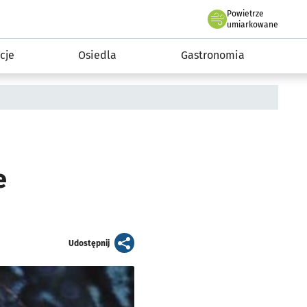
Powietrze
we Wrocławiu
 mieszkańca
umiarkowane
cje
Osiedla
Gastronomia
e
artykuł
Udostępnij