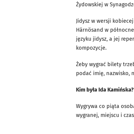
Żydowskiej w Synagodze
Jidysz w wersji kobiece
Härnösand w północnej 
języku jidysz, a jej re
kompozycje.
Żeby wygrać bilety trze
podać imię, nazwisko,
Kim była Ida Kamińska?
Wygrywa co piąta osoba
wygranej, miejscu i cz