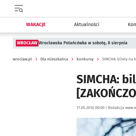
Menu główne portalu wroclaw.pl
WAKACJE
Aktualności
Kom
WROCŁAW
Wrocławska Potańcówka w sobotę, 8 sierpnia
wroclaw.pl
Dla mieszkańca
Konkursy
SIMCHA: bilety na 
SIMCHA: bil
[ZAKOŃCZO
Data publikacji:
Autor:
17.05.2016 00:00 |
Redakcja www.w
Kliknij, aby powiększyć