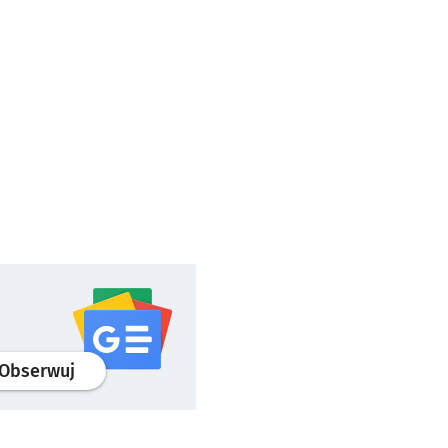
profil
google news
serwisu wroclaw.pl
Obserwuj