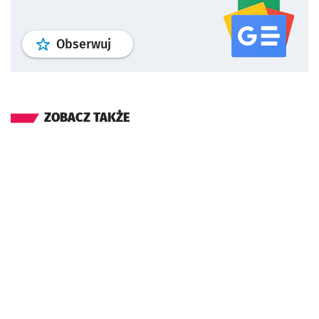
profil
google news
serwisu wroclaw
Obserwuj
ZOBACZ TAKŻE