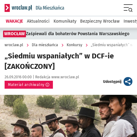
Serwis informacyjny wroclaw.pl podserwis: Dla mieszkańca
Menu
WAKACJE
Aktualności
Komunikaty
Bezpieczny Wrocław
Inwest
WROCŁAW
Zaśpiewali dla bohaterów Powstania Warszawskiego
wroclaw.pl
Dla mieszkańca
Konkursy
„Siedmiu wspaniałych” w 
„Siedmiu wspaniałych” w DCF-ie
[ZAKOŃCZONY]
Data publikacji:
Autor:
26.09.2016 00:00 |
Redakcja www.wroclaw.pl
artykuł
Udostępnij
Materiał archiwalny
Kliknij, aby powiększyć