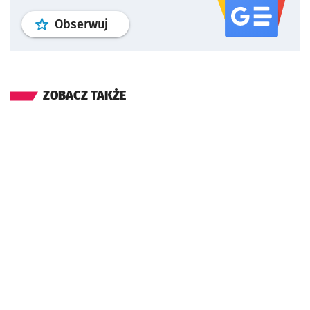
profil
google news
serwisu wroclaw
Obserwuj
ZOBACZ TAKŻE