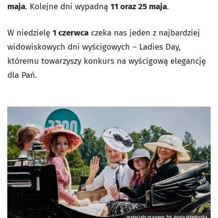
maja
. Kolejne dni wypadną
11 oraz 25 maja
.
W niedzielę
1 czerwca
czeka nas jeden z najbardziej
widowiskowych dni wyścigowych – Ladies Day,
któremu towarzyszy konkurs na wyścigową elegancję
dla Pań.
materiały prasowe, fot. Agata Władyczka