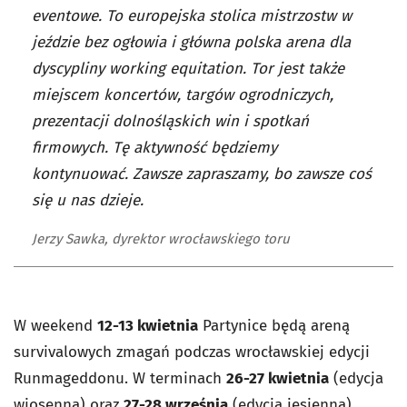
eventowe. To europejska stolica mistrzostw w
jeździe bez ogłowia i główna polska arena dla
dyscypliny working equitation. Tor jest także
miejscem koncertów, targów ogrodniczych,
prezentacji dolnośląskich win i spotkań
firmowych. Tę aktywność będziemy
kontynuować. Zawsze zapraszamy, bo zawsze coś
się u nas dzieje.
Jerzy Sawka, dyrektor wrocławskiego toru
W weekend
12-13 kwietnia
Partynice będą areną
survivalowych zmagań podczas wrocławskiej edycji
Runmageddonu. W terminach
26-27 kwietnia
(edycja
wiosenna) oraz
27-28 września
(edycja jesienna)