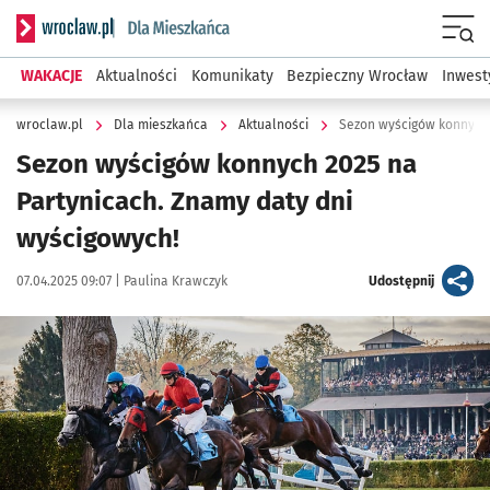
Serwis informacyjny wroclaw.pl podserwis: Dla mieszkańca
Menu
WAKACJE
Aktualności
Komunikaty
Bezpieczny Wrocław
Inwest
wroclaw.pl
Dla mieszkańca
Aktualności
Sezon wyścigów konnych 
Sezon wyścigów konnych 2025 na
Partynicach. Znamy daty dni
wyścigowych!
Data publikacji:
Autor:
artykuł
07.04.2025 09:07 |
Paulina Krawczyk
Udostępnij
Kliknij, aby powiększyć