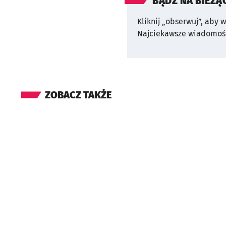
BĄDŹ NA BIEŻĄ
Kliknij „obserwuj”, aby 
Najciekawsze wiadomośc
ZOBACZ TAKŻE