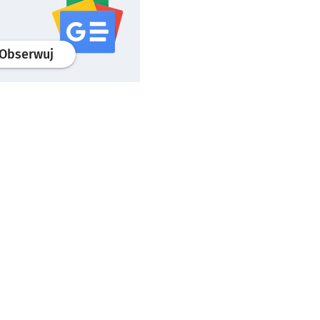
profil
google news
serwisu wroclaw.pl
Obserwuj