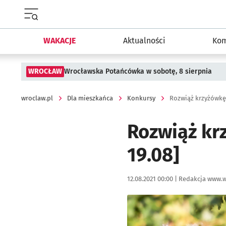
Menu główne portalu wroclaw.pl
WAKACJE
Aktualności
Kom
WROCŁAW
Wrocławska Potańcówka w sobotę, 8 sierpnia
wroclaw.pl
Dla mieszkańca
Konkursy
Rozwiąż krzyżówkę,
Rozwiąż kr
19.08]
Data publikacji:
Autor:
12.08.2021 00:00 |
Redakcja www.w
Kliknij, aby powiększyć