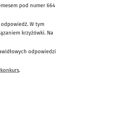
 esemesem pod numer 664
ą odpowiedź. W tym
iązaniem krzyżówki. Na
rawidłowych odpowiedzi
#konkurs
.