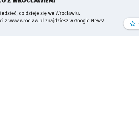
CO Z WROCŁAWIEM!
wiedzieć, co dzieje się we Wrocławiu.
i z www.wroclaw.pl znajdziesz w Google News!