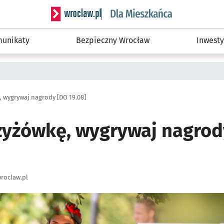
Serwis informacyjny wroclaw.pl podserwis: Dla
unikaty
Bezpieczny Wrocław
Inwesty
 wygrywaj nagrody [DO 19.08]
zyżówkę, wygrywaj nagrod
roclaw.pl