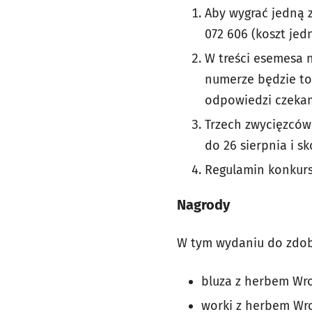
Aby wygrać jedną 
072 606 (koszt jed
W treści esemesa 
numerze będzie to 
odpowiedzi czekamy
Trzech zwycięzców
do 26 sierpnia i s
Regulamin konkurs
Nagrody
W tym wydaniu do zdob
bluza z herbem Wr
worki z herbem Wr