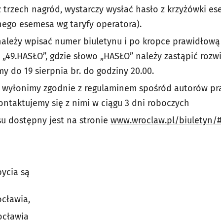
z trzech nagród, wystarczy wysłać hasło z krzyżówki
nego esemesa wg taryfy operatora).
należy wpisać numer biuletynu i po kropce prawidłow
„49.HASŁO”, gdzie słowo „HASŁO” należy zastąpić rozw
 do 19 sierpnia br. do godziny 20.00.
 wyłonimy zgodnie z regulaminem spośród autorów p
kontaktujemy się z nimi w ciągu 3 dni roboczych
u dostępny jest na stronie
www.wroclaw.pl/biuletyn/
ycia są
ocławia,
ocławia