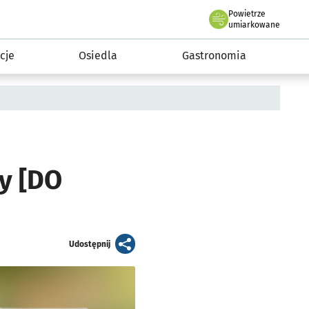
Powietrze
we Wrocławiu
 mieszkańca
umiarkowane
cje
Osiedla
Gastronomia
y [DO
artykuł
Udostępnij