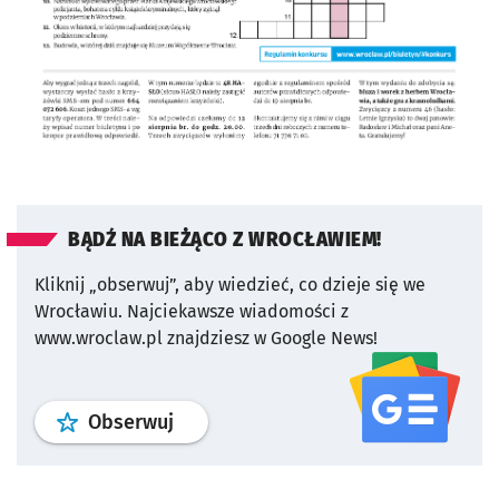
BĄDŹ NA BIEŻĄCO Z WROCŁAWIEM!
Kliknij „obserwuj”, aby wiedzieć, co dzieje się we
Wrocławiu.
Najciekawsze wiadomości z
www.wroclaw.pl znajdziesz w Google News!
profil
google news
serwisu wroclaw
Obserwuj