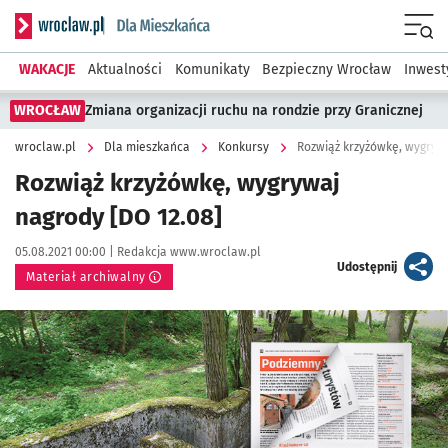
Serwis informacyjny wroclaw.pl podserwis: Dla mieszkańca
Menu
WAKACJE
Aktualności
Komunikaty
Bezpieczny Wrocław
Inwest
WROCŁAW
Zmiana organizacji ruchu na rondzie przy Granicznej
wroclaw.pl
Dla mieszkańca
Konkursy
Rozwiąż krzyżówkę, wygrywa
Rozwiąż krzyżówkę, wygrywaj
nagrody [DO 12.08]
Data publikacji:
Autor:
05.08.2021 00:00 |
Redakcja www.wroclaw.pl
artykuł
Udostępnij
Materiał archiwalny
Kliknij, aby powiększyć