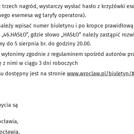
z trzech nagród, wystarczy wysłać hasło z krzyżówki
nego esemesa wg taryfy operatora).
należy wpisać numer biuletynu i po kropce prawidłow
 „46.HASŁO”, gdzie słowo „HASŁO” należy zastąpić rozw
 do 5 sierpnia br. do godziny 20.00.
 wyłonimy zgodnie z regulaminem spośród autorów p
ę z nimi w ciągu 3 dni roboczych
u dostępny jest na stronie
www.wroclaw.pl/biuletyn/
ycia są
ocławia,
ocławia,