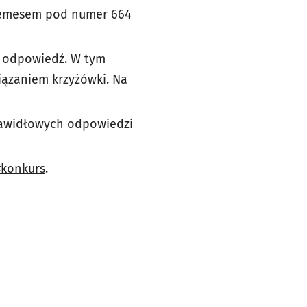
 esemesem pod numer 664
ą odpowiedź. W tym
iązaniem krzyżówki. Na
rawidłowych odpowiedzi
#konkurs
.