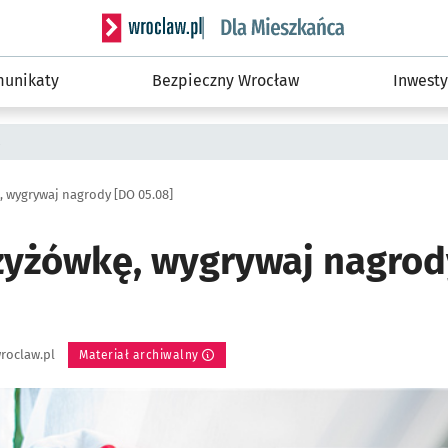
Serwis informacyjny wroclaw.pl podserwis: Dla
unikaty
Bezpieczny Wrocław
Inwesty
a
 wygrywaj nagrody [DO 05.08]
zyżówkę, wygrywaj nagrod
roclaw.pl
Materiał archiwalny