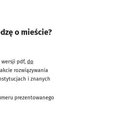
edzę o mieście?
 wersji pdf,
do
trakcie rozwiązywania
nstytucjach i znanych
 numeru prezentowanego