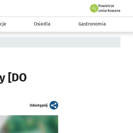
Powietrze
we Wrocławiu
 mieszkańca
umiarkowane
cje
Osiedla
Gastronomia
y [DO
artykuł
Udostępnij