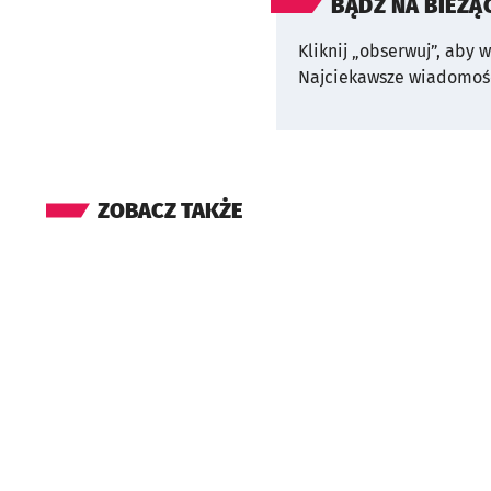
BĄDŹ NA BIEŻĄ
Kliknij „obserwuj”, aby 
Najciekawsze wiadomośc
ZOBACZ TAKŻE