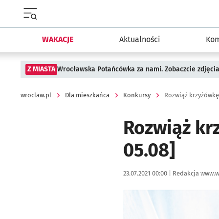
Menu główne portalu wroclaw.pl
WAKACJE
Aktualności
Kom
Z MIASTA
Wrocławska Potańcówka za nami. Zobaczcie zdjęci
wroclaw.pl
Dla mieszkańca
Konkursy
Rozwiąż krzyżówkę,
Rozwiąż kr
05.08]
Data publikacji:
Autor:
23.07.2021 00:00 |
Redakcja www.w
Kliknij, aby powiększyć