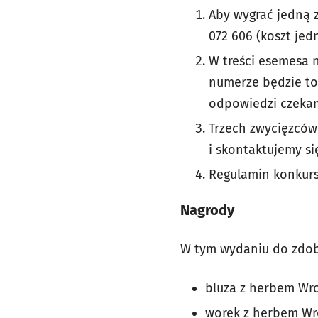
Aby wygrać jedną 
072 606 (koszt jed
W treści esemesa 
numerze będzie to
odpowiedzi czekamy
Trzech zwycięzców
i skontaktujemy si
Regulamin konkurs
Nagrody
W tym wydaniu do zdob
bluza z herbem Wr
worek z herbem Wr