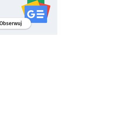
profil
google news
serwisu wroclaw.pl
Obserwuj