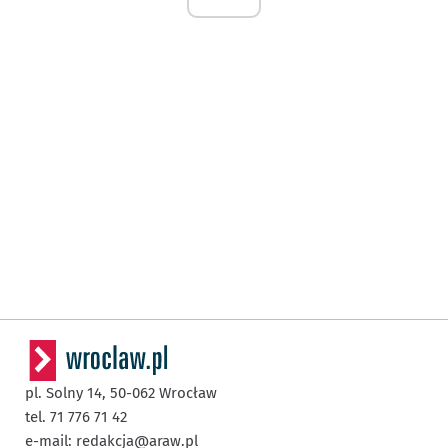
pl. Solny 14,
50-062
Wrocław
tel. 71 776 71 42
e-mail:
redakcja@araw.pl