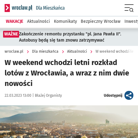
Serwis informacyjny wroclaw.pl podserwis: Dla mieszkańca
Menu
WAKACJE
Aktualności
Komunikaty
Bezpieczny Wrocław
Inwest
WAŻNE
Zakończenie remontu przystanku "pl. Jana Pawła II".
Autobusy będą się tam znowu zatrzymywać
wroclaw.pl
Dla mieszkańca
Aktualności
W weekend wchodzi letni 
W weekend wchodzi letni rozkład
lotów z Wrocławia, a wraz z nim dwie
nowości
Data publikacji:
Autor:
artykuł
22.03.2023 13:00 |
Błażej Organisty
Udostępnij
Kliknij, aby powiększyć