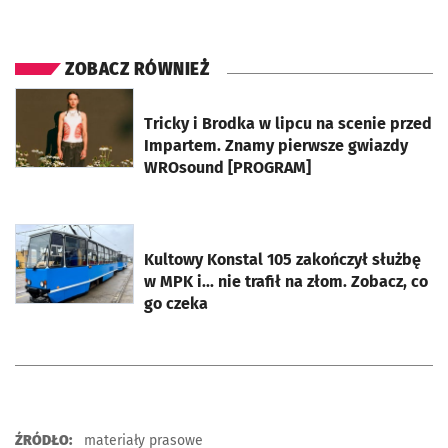
ZOBACZ RÓWNIEŻ
otworzy się w nowej karcie
Tricky i Brodka w lipcu na scenie przed
Impartem. Znamy pierwsze gwiazdy
WROsound [PROGRAM]
otworzy się w nowej karcie
Kultowy Konstal 105 zakończył służbę
w MPK i... nie trafił na złom. Zobacz, co
go czeka
ŹRÓDŁO:
materiały prasowe