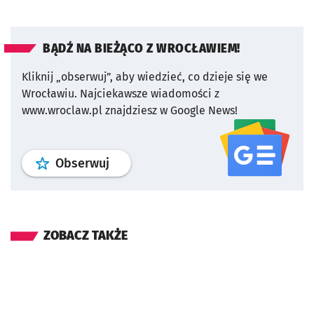
BĄDŹ NA BIEŻĄCO Z WROCŁAWIEM!
Kliknij „obserwuj”, aby wiedzieć, co dzieje się we
Wrocławiu.
Najciekawsze wiadomości z
www.wroclaw.pl znajdziesz w Google News!
profil
google news
serwisu wroclaw
Obserwuj
ZOBACZ TAKŻE