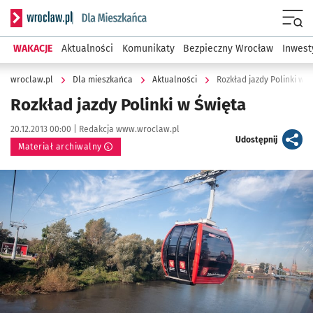
Serwis informacyjny wroclaw.pl podserwis: Dla mieszkańca
Menu
WAKACJE
Aktualności
Komunikaty
Bezpieczny Wrocław
Inwest
wroclaw.pl
Dla mieszkańca
Aktualności
Rozkład jazdy Polinki w 
Rozkład jazdy Polinki w Święta
Data publikacji:
Autor:
20.12.2013 00:00 |
Redakcja www.wroclaw.pl
artykuł
Udostępnij
Materiał archiwalny
Kliknij, aby powiększyć