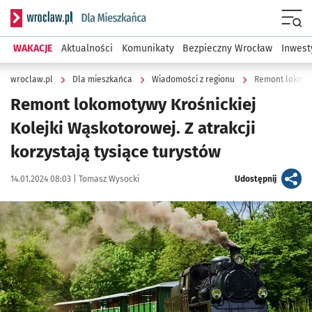
Serwis informacyjny wroclaw.pl podserwis: Dla mieszkańca
Menu
WAKACJE
Aktualności
Komunikaty
Bezpieczny Wrocław
Inwest
wroclaw.pl
Dla mieszkańca
Wiadomości z regionu
Remont lokomotywy Krośnickiej
Kolejki Wąskotorowej. Z atrakcji
korzystają tysiące turystów
Data publikacji:
Autor:
artykuł
14.01.2024 08:03 |
Tomasz Wysocki
Udostępnij
Kliknij, aby powiększyć