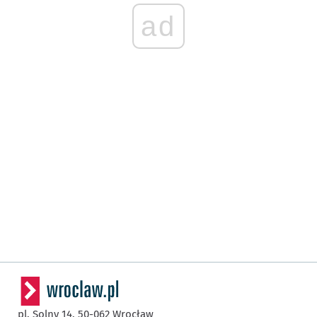
ad
pl. Solny 14,
50-062
Wrocław