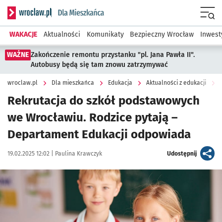
Serwis informacyjny wroclaw.pl podserwis: Dla mieszkańca
Menu
WAKACJE
Aktualności
Komunikaty
Bezpieczny Wrocław
Inwest
WAŻNE
Zakończenie remontu przystanku "pl. Jana Pawła II".
Autobusy będą się tam znowu zatrzymywać
wroclaw.pl
Dla mieszkańca
Edukacja
Aktualności z edukacji
Rekrutacja do szkół podstawowych
we Wrocławiu. Rodzice pytają –
Departament Edukacji odpowiada
Data publikacji:
Autor:
artykuł
19.02.2025 12:02 |
Paulina Krawczyk
Udostępnij
Kliknij, aby powiększyć