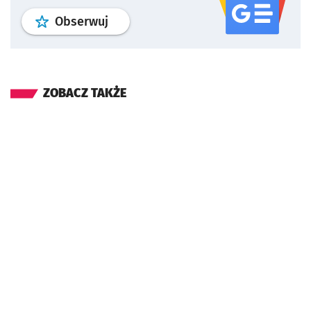
profil
google news
serwisu wroclaw
Obserwuj
ZOBACZ TAKŻE