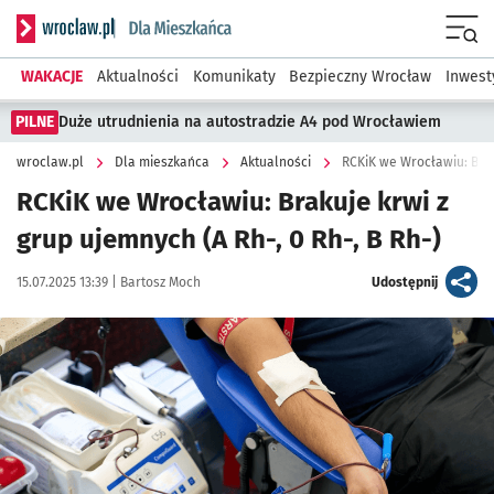
Serwis informacyjny wroclaw.pl podserwis: Dla mieszkańca
Menu
WAKACJE
Aktualności
Komunikaty
Bezpieczny Wrocław
Inwest
PILNE
Duże utrudnienia na autostradzie A4 pod Wrocławiem
wroclaw.pl
Dla mieszkańca
Aktualności
RCKiK we Wrocławiu: Bra
RCKiK we Wrocławiu: Brakuje krwi z
grup ujemnych (A Rh-, 0 Rh-, B Rh-)
Data publikacji:
Autor:
artykuł
15.07.2025 13:39 |
Bartosz Moch
Udostępnij
Kliknij, aby powiększyć