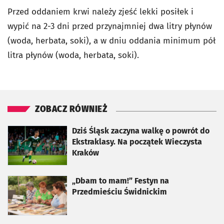
Przed oddaniem krwi należy zjeść lekki posiłek i
wypić na 2-3 dni przed przynajmniej dwa litry płynów
(woda, herbata, soki), a w dniu oddania minimum pół
litra płynów (woda, herbata, soki).
ZOBACZ RÓWNIEŻ
otworzy się w nowej karcie
Dziś Śląsk zaczyna walkę o powrót do
Ekstraklasy. Na początek Wieczysta
Kraków
otworzy się w nowej karcie
„Dbam to mam!” Festyn na
Przedmieściu Świdnickim