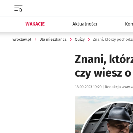
Menu główne portalu wroclaw.pl
WAKACJE
Aktualności
Kom
wroclaw.pl
Dla mieszkańca
Quizy
Znani, któ
czy wiesz 
Data publikacji:
Autor:
18.09.2023 19:20 |
Redakcja www.w
Kliknij, aby powiększyć