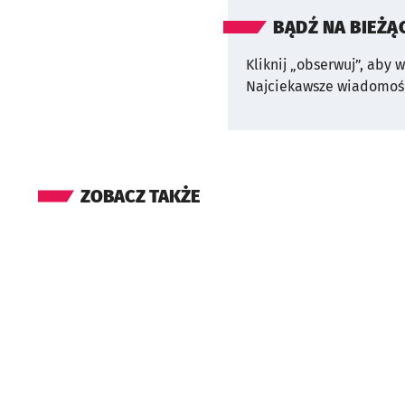
BĄDŹ NA BIEŻĄ
Kliknij „obserwuj”, aby 
Najciekawsze wiadomośc
ZOBACZ TAKŻE