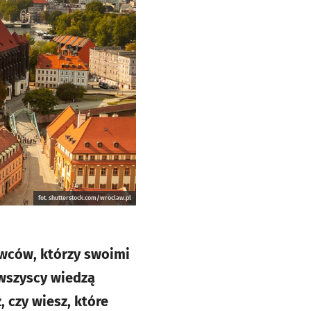
fot. shutterstock.com/wroclaw.pl
wców, którzy swoimi
 wszyscy wiedzą
, czy wiesz, które