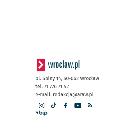
pl. Solny 14,
50-062
Wrocław
tel. 71 776 71 42
e-mail:
redakcja@araw.pl