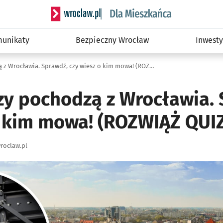
Serwis informacyjny wroclaw.pl podserwis: Dla
unikaty
Bezpieczny Wrocław
Inwesty
Znani, którzy pochodzą z Wrocławia. Sprawdź, czy wiesz o kim mowa! (ROZWIĄŻ QUIZ)
rzy pochodzą z Wrocławia.
o kim mowa! (ROZWIĄŻ QUI
roclaw.pl