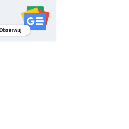
profil
google news
serwisu wroclaw.pl
Obserwuj