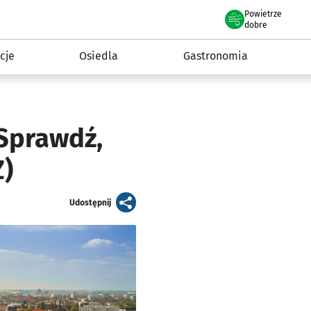
Powietrze
we Wrocławiu
 mieszkańca
dobre
cje
Osiedla
Gastronomia
 Sprawdź,
Z)
artykuł
Udostępnij