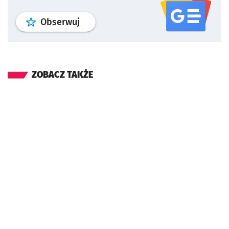
profil
google news
serwisu wroclaw
Obserwuj
ZOBACZ TAKŻE