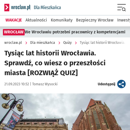
Serwis informacyjny wroclaw.pl podserwis: Dla mieszkańca
Menu
WAKACJE
Aktualności
Komunikaty
Bezpieczny Wrocław
Inwest
WROCŁAW
We Wrocławiu potrzebni pracownicy z kompetencjami
wroclaw.pl
Dla mieszkańca
Quizy
Tysiąc lat historii Wrocławia.
Sprawdź, co wiesz o przeszłości
miasta [ROZWIĄŻ QUIZ]
Data publikacji:
Autor:
artykuł
21.09.2023 10:52 |
Tomasz Wysocki
Udostępnij
Kliknij, aby powiększyć