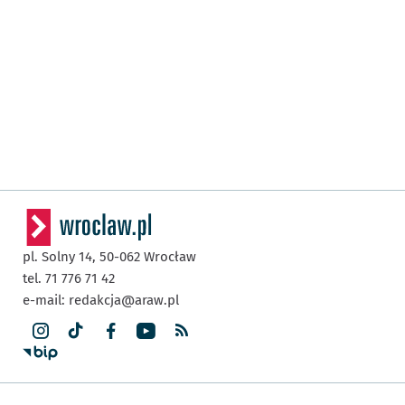
pl. Solny 14,
50-062
Wrocław
tel. 71 776 71 42
e-mail:
redakcja@araw.pl