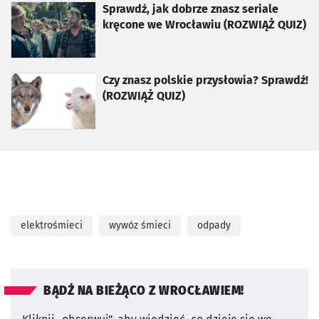
otworzy się w nowej karcie
Sprawdź, jak dobrze znasz seriale
kręcone we Wrocławiu (ROZWIĄŻ QUIZ)
otworzy się w nowej karcie
Czy znasz polskie przysłowia? Sprawdź!
(ROZWIĄŻ QUIZ)
elektrośmieci
wywóz śmieci
odpady
BĄDŹ NA BIEŻĄCO Z WROCŁAWIEM!