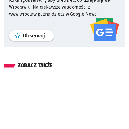
Kliknij „obserwuj”, aby wiedzieć, co dzieje się we
Wrocławiu.
Najciekawsze wiadomości z
www.wroclaw.pl znajdziesz w Google News!
profil
google news
serwisu wroclaw
Obserwuj
ZOBACZ TAKŻE