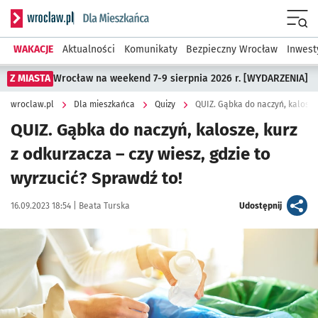
Serwis informacyjny wroclaw.pl podserwis: Dla mieszkańca
Menu
WAKACJE
Aktualności
Komunikaty
Bezpieczny Wrocław
Inwest
Z MIASTA
Wrocław na weekend 7-9 sierpnia 2026 r. [WYDARZENIA]
wroclaw.pl
Dla mieszkańca
Quizy
QUIZ. Gąbka do naczyń, kalosze, kurz
z odkurzacza – czy wiesz, gdzie to
wyrzucić? Sprawdź to!
Data publikacji:
Autor:
artykuł
16.09.2023 18:54 |
Beata Turska
Udostępnij
Kliknij, aby powiększyć