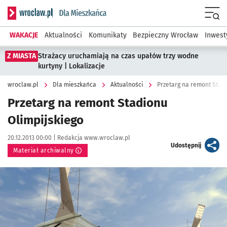
Serwis informacyjny wroclaw.pl podserwis: Dla mieszkańca
Menu
WAKACJE
Aktualności
Komunikaty
Bezpieczny Wrocław
Inwest
Z MIASTA
Strażacy uruchamiają na czas upałów trzy wodne
kurtyny | Lokalizacje
wroclaw.pl
Dla mieszkańca
Aktualności
Przetarg na remont Stadi
Przetarg na remont Stadionu
Olimpijskiego
Data publikacji:
Autor:
20.12.2013 00:00 |
Redakcja www.wroclaw.pl
artykuł
Udostępnij
Materiał archiwalny
Kliknij, aby powiększyć