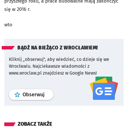
przyszłego roku, a prace budowalne mają zakończyć
się w 2016 r.
wto
BĄDŹ NA BIEŻĄCO Z WROCŁAWIEM!
Kliknij „obserwuj”, aby wiedzieć, co dzieje się we
Wrocławiu.
Najciekawsze wiadomości z
www.wroclaw.pl znajdziesz w Google News!
profil
google news
serwisu wroclaw
Obserwuj
ZOBACZ TAKŻE