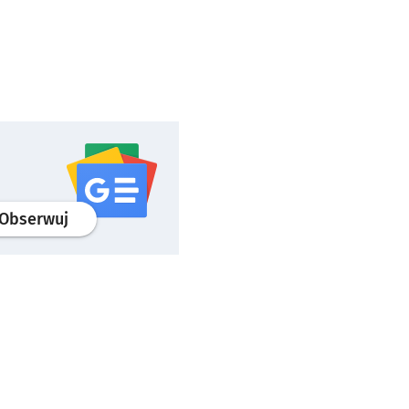
profil
google news
serwisu wroclaw.pl
Obserwuj