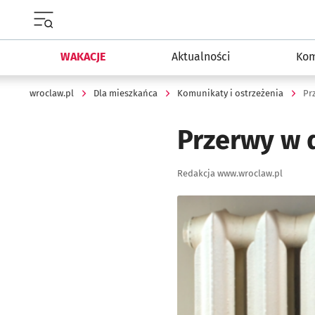
Menu główne portalu wroclaw.pl
WAKACJE
Aktualności
Kom
wroclaw.pl
Dla mieszkańca
Komunikaty i ostrzeżenia
Pr
Przerwy w 
Autor:
Redakcja www.wroclaw.pl
Kliknij, aby powiększyć