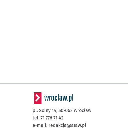
pl. Solny 14,
50-062
Wrocław
tel. 71 776 71 42
e-mail:
redakcja@araw.pl