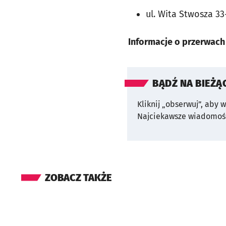
ul. Wita Stwosza 33-3
Informacje o przerwach
BĄDŹ NA BIEŻĄ
Kliknij „obserwuj”, aby 
Najciekawsze wiadomośc
ZOBACZ TAKŻE