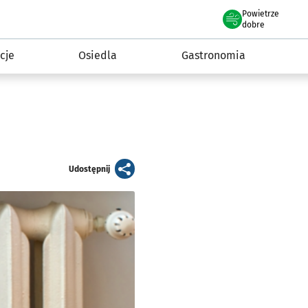
Powietrze
we Wrocławiu
 mieszkańca
dobre
cje
Osiedla
Gastronomia
artykuł
Udostępnij