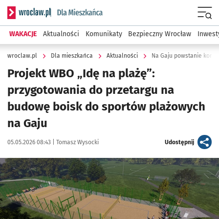
Serwis informacyjny wroclaw.pl podserwis: Dla mieszkańca
Menu
WAKACJE
Aktualności
Komunikaty
Bezpieczny Wrocław
Inwest
wroclaw.pl
Dla mieszkańca
Aktualności
Na Gaju powstanie kompl
Projekt WBO „Idę na plażę”:
przygotowania do przetargu na
budowę boisk do sportów plażowych
na Gaju
Data publikacji:
Autor:
artykuł
05.05.2026 08:43 |
Tomasz Wysocki
Udostępnij
Kliknij, aby powiększyć