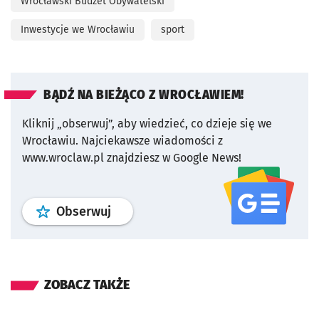
Wrocławski Budżet Obywatelski
Inwestycje we Wrocławiu
sport
BĄDŹ NA BIEŻĄCO Z WROCŁAWIEM!
Kliknij „obserwuj”, aby wiedzieć, co dzieje się we
Wrocławiu.
Najciekawsze wiadomości z
www.wroclaw.pl znajdziesz w Google News!
profil
google news
serwisu wroclaw
Obserwuj
ZOBACZ TAKŻE