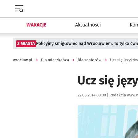
Menu główne portalu wroclaw.pl
WAKACJE
Aktualności
Kom
Z MIASTA
Policyjny śmigłowiec nad Wrocławiem. To tylko ćwi
wroclaw.pl
Dla mieszkańca
Dla seniorów
Ucz się języków
Ucz się jęz
Data publikacji:
Autor:
22.08.2014 00:00 |
Redakcja www.w
Kliknij, aby powiększyć