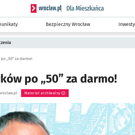
Serwis informacyjny wroclaw.pl podserwis: Dla
unikaty
Bezpieczny Wrocław
Inwesty
czenia
 po „50” za darmo!
yków po „50” za darmo!
roclaw.pl
Materiał archiwalny