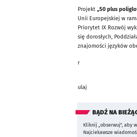
Projekt
„
50 plus poliglo
Unii Europejskiej w ra
Priorytet IX Rozwój wy
się dorosłych, Poddział
znajomości języków ob
r
ulaj
BĄDŹ NA BIEŻĄ
Kliknij „obserwuj”, aby 
Najciekawsze wiadomośc