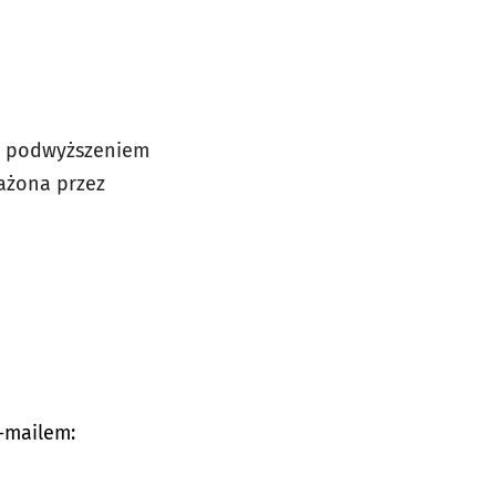
m, podwyższeniem
rażona przez
e-mailem: