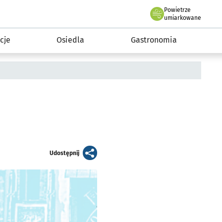
Powietrze
we Wrocławiu
 mieszkańca
umiarkowane
cje
Osiedla
Gastronomia
artykuł
Udostępnij