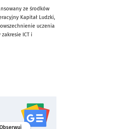
nansowany ze środków
racyjny Kapitał Ludzki,
Upowszechnienie uczenia
zakresie ICT i
profil
google news
serwisu wroclaw.pl
Obserwuj