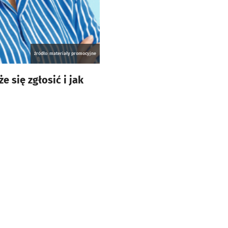
źródło: materiały promocyjne
 się zgłosić i jak