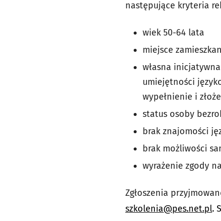
następujące kryteria re
wiek 50-64 lata
miejsce zamieszka
własna inicjatywna
umiejętności język
wypełnienie i złoże
status osoby bezro
brak znajomości ję
brak możliwości sa
wyrażenie zgody na
Zgłoszenia przyjmowan
szkolenia@pes.net.pl
.
S