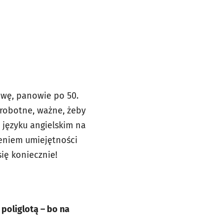
owę, panowie po 50.
zrobotne, ważne, żeby
 języku angielskim na
eniem umiejętności
ię koniecznie!
 poliglotą – bo na