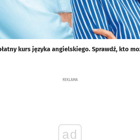
łatny kurs języka angielskiego. Sprawdź, kto może
REKLAMA
ad