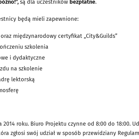
późno!”,
są dla uczestników
bezpłatne
.
stnicy będą mieli zapewnione:
oraz międzynarodowy certyfikat „City&Guilds”
ończeniu szkolenia
owe i dydaktyczne
zdu na szkolenie
drę lektorską
tmosferę
a 2014 roku. Biuro Projektu czynne od 8:00 do 18:00. U
tóra zgłosi swój udział w sposób przewidziany Regulam