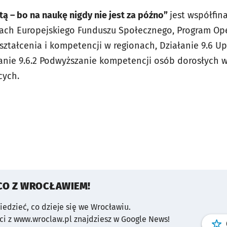
tą – bo na naukę nigdy nie jest za późno”
jest współfi
mach Europejskiego Funduszu Społecznego, Program Ope
kształcenia i kompetencji w regionach, Działanie 9.6 
anie 9.6.2 Podwyższanie kompetencji osób dorosłych w 
cych.
CO Z WROCŁAWIEM!
wiedzieć, co dzieje się we Wrocławiu.
i z www.wroclaw.pl znajdziesz w Google News!