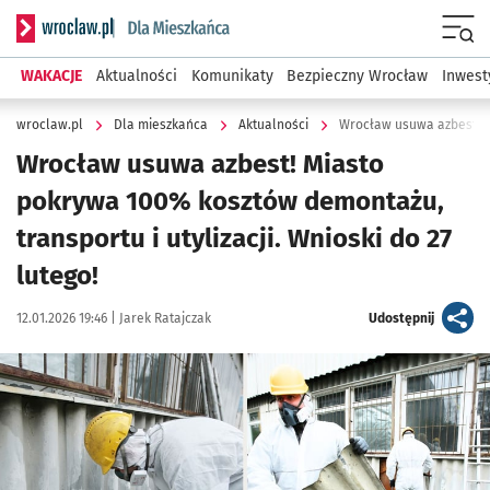
Serwis informacyjny wroclaw.pl podserwis: Dla mieszkańca
Menu
WAKACJE
Aktualności
Komunikaty
Bezpieczny Wrocław
Inwest
wroclaw.pl
Dla mieszkańca
Aktualności
Wrocław usuwa azbest! Miasto
pokrywa 100% kosztów demontażu,
transportu i utylizacji. Wnioski do 27
lutego!
Data publikacji:
Autor:
artykuł
12.01.2026 19:46 |
Jarek Ratajczak
Udostępnij
Kliknij, aby zobaczyć galerię