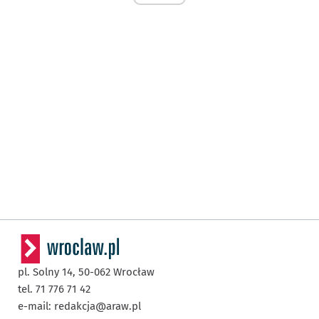
pl. Solny 14,
50-062
Wrocław
tel. 71 776 71 42
e-mail:
redakcja@araw.pl