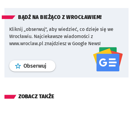
BĄDŹ NA BIEŻĄCO Z WROCŁAWIEM!
Kliknij „obserwuj”, aby wiedzieć, co dzieje się we
Wrocławiu.
Najciekawsze wiadomości z
www.wroclaw.pl znajdziesz w Google News!
profil
google news
serwisu wroclaw
Obserwuj
ZOBACZ TAKŻE