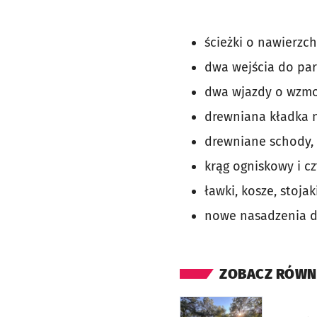
ścieżki o nawierzch
dwa wejścia do park
dwa wjazdy o wzmo
drewniana kładka 
drewniane schody,
krąg ogniskowy i c
ławki, kosze, stoja
nowe nasadzenia d
ZOBACZ RÓWN
otworzy się w nowej ka