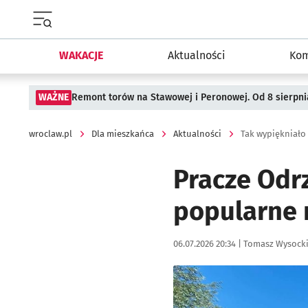
Menu główne portalu wroclaw.pl
WAKACJE
Aktualności
Kom
WAŻNE
Remont torów na Stawowej i Peronowej. Od 8 sierpni
wroclaw.pl
Dla mieszkańca
Aktualności
Tak wypiękniało
Pracze Odr
popularne 
Data publikacji:
Autor:
06.07.2026 20:34 |
Tomasz Wysock
Kliknij, aby powiększyć