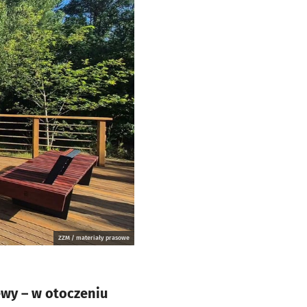
ZZM / materiały prasowe
ewy – w otoczeniu