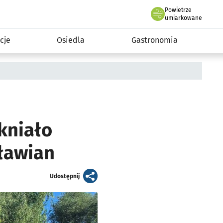
Powietrze
we Wrocławiu
 mieszkańca
umiarkowane
cje
Osiedla
Gastronomia
kniało
ławian
artykuł
Udostępnij