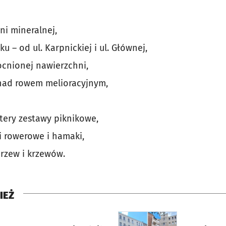
ni mineralnej,
u – od ul. Karpnickiej i ul. Głównej,
cnionej nawierzchni,
nad rowem melioracyjnym,
ztery zestawy piknikowe,
ki rowerowe i hamaki,
rzew i krzewów.
IEŻ
rcie
otworzy się w nowej karci