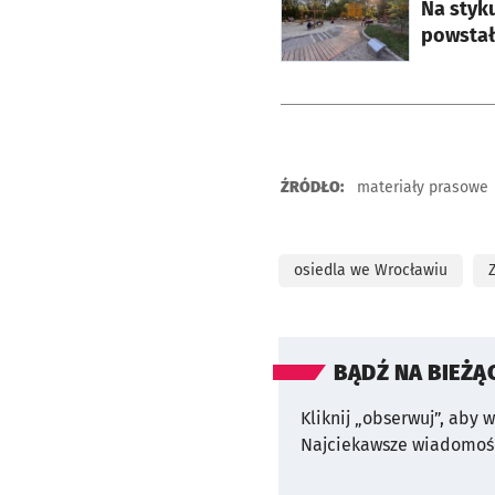
Na styk
powstał
ŹRÓDŁO:
materiały prasowe
osiedla we Wrocławiu
BĄDŹ NA BIEŻĄ
Kliknij „obserwuj”, aby 
Najciekawsze wiadomośc