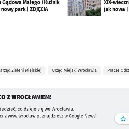
u Gądowa Małego i Kuźnik
XIX-wieczn
 nowy park | ZDJĘCIA
jak nowa 
Zarząd Zieleni Miejskiej
Urząd Miejski Wrocławia
Pracze Odr
CO Z WROCŁAWIEM!
wiedzieć, co dzieje się we Wrocławiu.
i z www.wroclaw.pl znajdziesz w Google News!