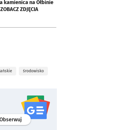
a kamienica na Ołbinie
| ZOBACZ ZDJĘCIA
zańskie
środowisko
profil
google news
serwisu wroclaw.pl
Obserwuj