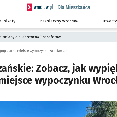
Serwis informacyjny wroclaw.pl podserwis: Dla
unikaty
Bezpieczny Wrocław
Inwesty
a zmiany dla kierowców i pasażerów
 popularne miejsce wypoczynku Wrocławian
zańskie: Zobacz, jak wypię
miejsce wypoczynku Wroc
i