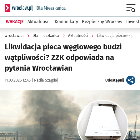
Serwis informacyjny wroclaw.pl podserwis: Dla mieszkańca
Menu
WAKACJE
Aktualności
Komunikaty
Bezpieczny Wrocław
Inwest
wroclaw.pl
Dla mieszkańca
Aktualności
Likwidacja pieców - prac
Likwidacja pieca węglowego budzi
wątpliwości? ZZK odpowiada na
pytania Wrocławian
Data publikacji:
Autor:
artykuł
11.03.2026 12:45 |
Nadia Szagdaj
Udostępnij
Kliknij, aby powiększyć