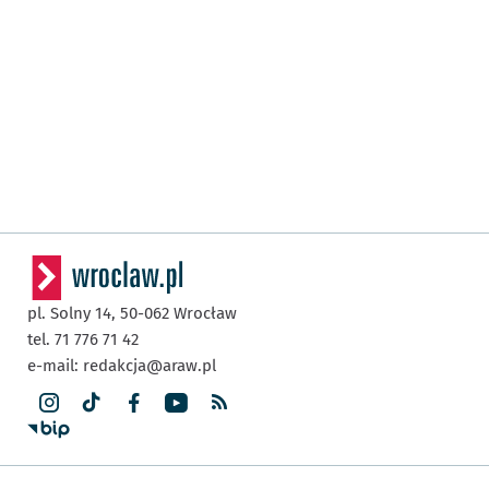
pl. Solny 14,
50-062
Wrocław
tel. 71 776 71 42
e-mail:
redakcja@araw.pl