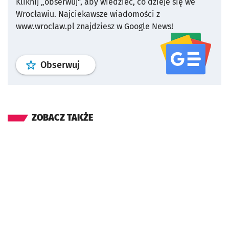
Kliknij „obserwuj”, aby wiedzieć, co dzieje się we
Wrocławiu.
Najciekawsze wiadomości z
www.wroclaw.pl znajdziesz w Google News!
profil
google news
serwisu wroclaw
Obserwuj
ZOBACZ TAKŻE