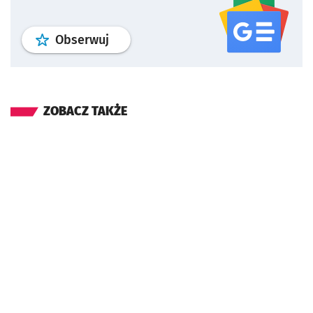
profil
google news
serwisu wroclaw
Obserwuj
ZOBACZ TAKŻE