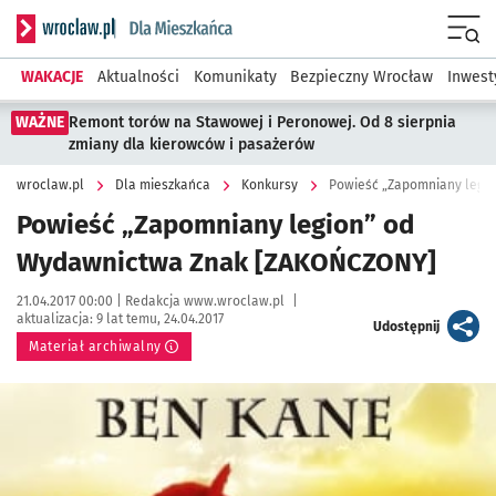
Serwis informacyjny wroclaw.pl podserwis: Dla mieszkańca
Menu
WAKACJE
Aktualności
Komunikaty
Bezpieczny Wrocław
Inwest
WAŻNE
Remont torów na Stawowej i Peronowej. Od 8 sierpnia
zmiany dla kierowców i pasażerów
wroclaw.pl
Dla mieszkańca
Konkursy
Powieść „Zapomniany legi
Powieść „Zapomniany legion” od
Wydawnictwa Znak [ZAKOŃCZONY]
Data publikacji:
Autor:
21.04.2017 00:00 |
Redakcja www.wroclaw.pl
|
aktualizacja:
9 lat temu, 24.04.2017
artykuł
Udostępnij
Materiał archiwalny
Kliknij, aby powiększyć