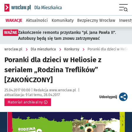
Serwis informacyjny wroclaw.pl podserwis: Dla mieszkańca
Menu
WAKACJE
Aktualności
Komunikaty
Bezpieczny Wrocław
Inwest
WAŻNE
Zakończenie remontu przystanku "pl. Jana Pawła II".
Autobusy będą się tam znowu zatrzymywać
wroclaw.pl
Dla mieszkańca
Konkursy
Poranki dla dzieci w Helio
Poranki dla dzieci w Heliosie z
serialem „Rodzina Treflików”
[ZAKOŃCZONY]
Data publikacji:
Autor:
25.04.2017 00:00 |
Redakcja www.wroclaw.pl
|
aktualizacja:
9 lat temu, 28.04.2017
artykuł
Udostępnij
Materiał archiwalny
Kliknij, aby powiększyć