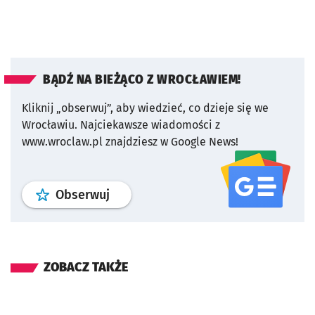
BĄDŹ NA BIEŻĄCO Z WROCŁAWIEM!
Kliknij „obserwuj”, aby wiedzieć, co dzieje się we
Wrocławiu.
Najciekawsze wiadomości z
www.wroclaw.pl znajdziesz w Google News!
profil
google news
serwisu wroclaw
Obserwuj
ZOBACZ TAKŻE