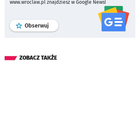
www.wroclaw.pl znajdziesz w Google News!
profil
google news
serwisu wroclaw
Obserwuj
ZOBACZ TAKŻE