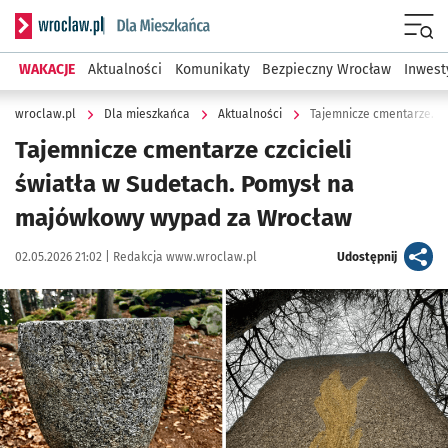
Serwis informacyjny wroclaw.pl podserwis: Dla mieszkańca
Menu
WAKACJE
Aktualności
Komunikaty
Bezpieczny Wrocław
Inwest
wroclaw.pl
Dla mieszkańca
Aktualności
Tajemnicze cmentarze. 
Tajemnicze cmentarze czcicieli
światła w Sudetach. Pomysł na
majówkowy wypad za Wrocław
Data publikacji:
Autor:
artykuł
02.05.2026 21:02 |
Redakcja www.wroclaw.pl
Udostępnij
Kliknij, aby powiększyć