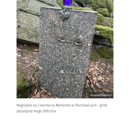
Krzysztof Świercz
Nagrobek na Cmentarzu Memento w Piechowicach - grób
pejzażysty Hugo Dittricha