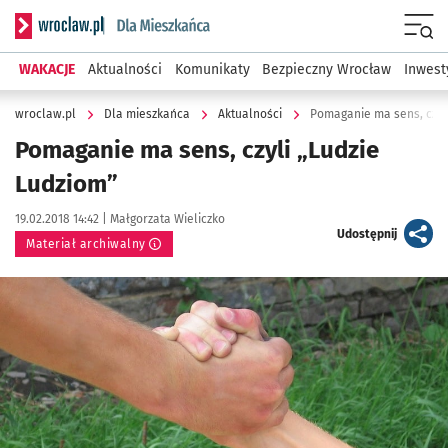
Serwis informacyjny wroclaw.pl podserwis: Dla mieszkańca
Menu
WAKACJE
Aktualności
Komunikaty
Bezpieczny Wrocław
Inwest
wroclaw.pl
Dla mieszkańca
Aktualności
Pomaganie ma sens, czyl
Pomaganie ma sens, czyli „Ludzie
Ludziom”
Data publikacji:
Autor:
19.02.2018 14:42 |
Małgorzata Wieliczko
artykuł
Udostępnij
Materiał archiwalny
Kliknij, aby powiększyć