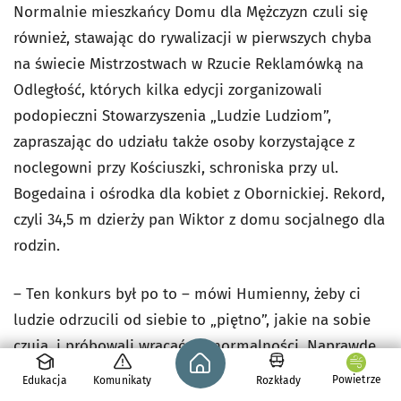
Normalnie mieszkańcy Domu dla Mężczyzn czuli się
również, stawając do rywalizacji w pierwszych chyba
na świecie Mistrzostwach w Rzucie Reklamówką na
Odległość, których kilka edycji zorganizowali
podopieczni Stowarzyszenia „Ludzie Ludziom”,
zapraszając do udziału także osoby korzystające z
noclegowni przy Kościuszki, schroniska przy ul.
Bogedaina i ośrodka dla kobiet z Obornickiej. Rekord,
czyli 34,5 m dzierży pan Wiktor z domu socjalnego dla
rodzin.
– Ten konkurs był po to – mówi Humienny, żeby ci
ludzie odrzucili od siebie to „piętno”, jakie na sobie
czują, i próbowali wracać do normalności. Naprawdę
Strona główna - wroclaw.pl
warto im to umożliwić – przekonuje prezes
Powietrze
Edukacja
Komunikaty
Rozkłady
Stowarzyszenia Pomocy „Ludzie Ludziom”.